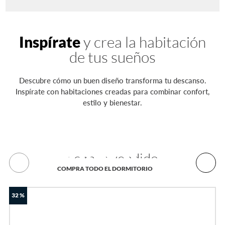
Inspírate
y crea la habitación
de tus sueños
Descubre cómo un buen diseño transforma tu descanso.
Inspírate con habitaciones creadas para combinar confort,
estilo y bienestar.
Juego de dormitorio
KAELA
Lo más vendido
COMPRA TODO EL DORMITORIO
Ver todo
32 %