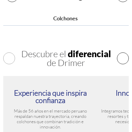
Colchones
Descubre el
diferencial
de Drimer
Experiencia que inspira
Innov
confianza
Más de 56 años en el mercado peruano
Integramos tecn
respaldan nuestra trayectoria, creando
resortes y ta
colchones que combinan tradición e
necesida
innovación.