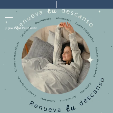
¿Qué estás buscando?
TÉRMINOS MÁS BUSCADOS
1
.
almohada
2
.
colchones drimer
3
.
ventus
4
.
tarima
5
.
cromopedic
6
.
cabecera
7
.
protector
8
.
actibio