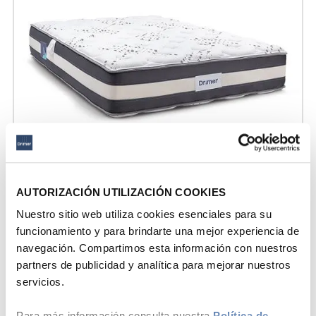
AUTORIZACIÓN UTILIZACIÓN COOKIES
Nuestro sitio web utiliza cookies esenciales para su
funcionamiento y para brindarte una mejor experiencia de
Hasta
6
x
S/
124
.
83
sin interés
navegación. Compartimos esta información con nuestros
partners de publicidad y analítica para mejorar nuestros
Drimer
servicios.
Colchón Antistress Antares
S/
749
.
00
S/
1099
.
00
Para más información consulta nuestra
Política de