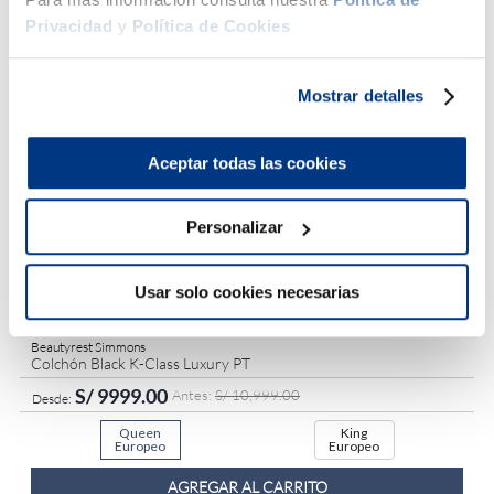
Queen
King
Privacidad
y
Política de Cookies
1 Plaza
1.5 Plazas
2 Plazas
Americano
Americano
AGREGAR AL CARRITO
Mostrar detalles
Aceptar todas las cookies
El arte del descanso
premium
Personalizar
Ver todo
9 %
Usar solo cookies necesarias
Hasta
6
x
S/
1666
.
50
sin interés
Beautyrest Simmons
Colchón Black K-Class Luxury PT
S/
9999
.
00
S/
10
,
999
.
00
Queen
King
Europeo
Europeo
AGREGAR AL CARRITO