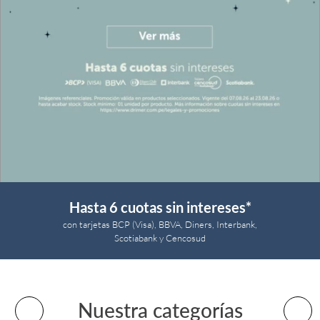
9
.
fiamma
10
.
antares
Hasta
6 cuotas
sin intereses*
con tarjetas BCP (Visa), BBVA, Diners, Interbank,
Scotiabank y Cencosud
Nuestra categorías