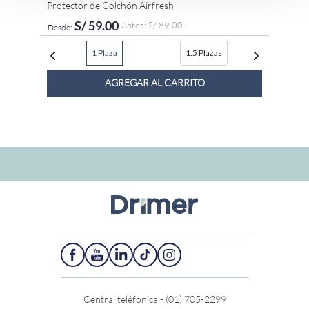
Protector de Colchón Airfresh
S/
59
.
00
S/
89
.
00
1 Plaza
1.5 Plazas
AGREGAR AL CARRITO
Central teléfonica - (01) 705-2299