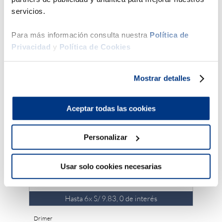
servicios.
Productos Sugeridos
Para más información consulta nuestra
Política de
34 %
43 %
Privacidad
y
Política de Cookies
Drimer
Cama Am
Mostrar detalles
Aceptar todas las cookies
Personalizar
Usar solo cookies necesarias
Hasta
6
x
S/
9
.
83
,
0
de interés
Drimer