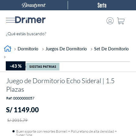
¿Qué estás buscando?
TÉRMINOS MÁS BUSCADOS
Dormitorio
Juegos De Dormitorio
Set De Dormitorio
1
.
almohada
-
43 %
2
.
colchones drimer
Juego de Dormitorio Echo Sideral | 1.5
3
.
ventus
Plazas
4
.
cromopedic
:
0000000057
5
.
tarima
S/
1149
.
00
6
.
cabecera
S/
2015
.
79
7
.
protector
Buen soporte con resortes Bonnell + Poliuretano de alta densidad +
8
.
actibio
Super Side