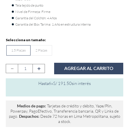
Tela tejido de punto
9
.
fiamma
Nivel de Firmeza: Firme
10
.
antares
Garantía del Colchón: 4 Años
Garantía del Box Tarima: 1 Año en estructura interna
1.5 Plazas
2 Plazas
－
＋
AGREGAR AL CARRITO
Hasta
6
x
S/
191
.
50
sin interés
Medios de pago:
Tarjetas de crédito y débito, Yape/Plin,
Powerpay, PagoEfectivo, Transferencia bancaria, QR y Links de
pago.
Despachos:
Desde 72 horas en Lima Metropolitana, sujeto
a stock.