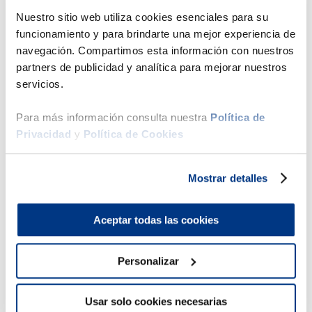
Nuestro sitio web utiliza cookies esenciales para su
Estructura interna
funcionamiento y para brindarte una mejor experiencia de
navegación. Compartimos esta información con nuestros
Ficha técnica
partners de publicidad y analítica para mejorar nuestros
servicios.
Comparar
Para más información consulta nuestra
Política de
Privacidad
y
Política de Cookies
Productos Sugeridos
Mostrar detalles
50 %
39 %
Aceptar todas las cookies
Drimer
Cama A
Personalizar
g
cano
Usar solo cookies necesarias