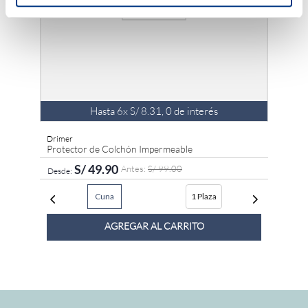
Hasta
6
x
S/
8
.
31
,
0
de interés
Drimer
Protector de Colchón Impermeable
S/
49
.
90
S/
99
.
00
Cuna
1 Plaza
AGREGAR AL CARRITO