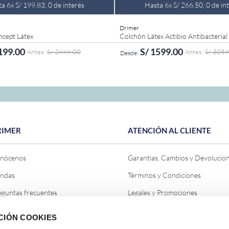
ta
6
x
S/
199
.
83
,
0
de interés
Hasta
6
x
S/
266
.
50
,
0
de in
Drimer
cept Látex
Colchón Látex Actibio Antibacterial
199
.
00
S/
1599
.
00
S/
2699
.
00
S/
3059
GREGAR AL CARRITO
AGREGAR AL CARRI
Queen
King
Queen
2 Plazas
1.5 Plazas
2 Plazas
Americano
Americano
Americano
RIMER
ATENCIÓN AL CLIENTE
nócenos
Garantías, Cambios y Devolucio
endas
Términos y Condiciones
eguntas frecuentes
Legales y Promociones
ntáctanos
Política de Privacidad General
CIÓN COOKIES
og
Política de Cookies