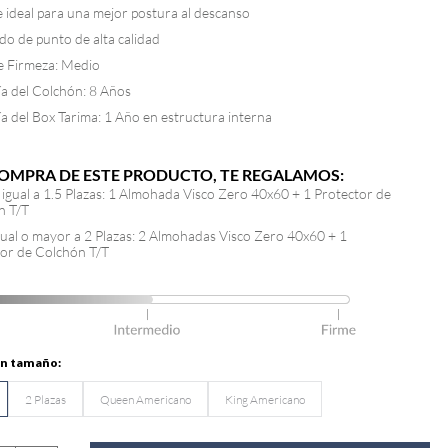
 ideal para una mejor postura al descanso
jido de punto de alta calidad
e Firmeza: Medio
a del Colchón: 8 Años
a del Box Tarima: 1 Año en estructura interna
COMPRA DE ESTE PRODUCTO, TE REGALAMOS:
a igual a 1.5 Plazas: 1 Almohada Visco Zero 40x60 + 1 Protector de
n T/T
igual o mayor a 2 Plazas: 2 Almohadas Visco Zero 40x60 + 1
tor de Colchón T/T
2 Plazas
Queen Americano
King Americano