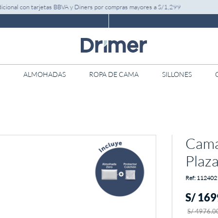
nal con tarjetas BBVA y Diners por compras mayores a S/1,299
ALMOHADAS
ROPA DE CAMA
SILLONES
Cama
Plaz
:
112402
S/
169
S/
4976
.
0