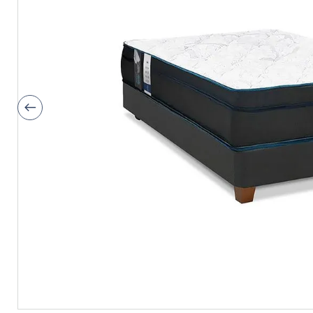
9
.
fiamma
10
.
antares