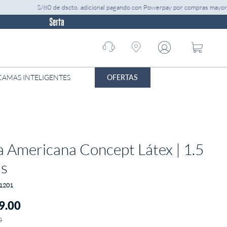
S/80 de dscto. adicional pagando con Powerpay por compras mayores a
Call
center
01 -
7052299
OFERTAS
CAMAS INTELIGENTES
 Americana Concept Látex | 1.5
as
1201
9
.
00
0