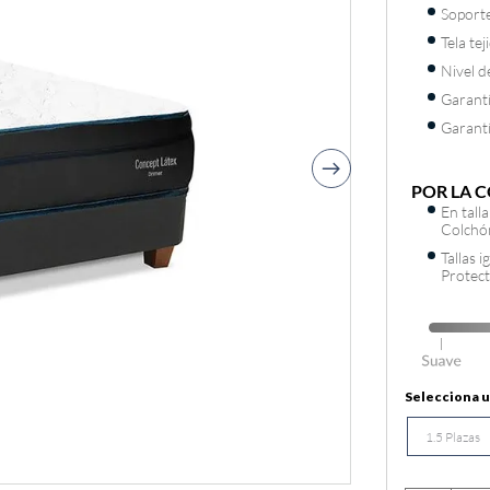
Soporte
Tela te
Nivel d
Garantí
Garantí
POR LA 
En tall
Colchó
Tallas 
Protec
1.5 Plazas