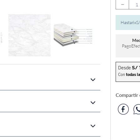
－
Hasta
6
x
S/
Med
PagoEfect
Compartir e