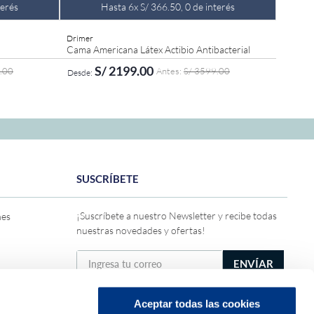
terés
Hasta
6
x
S/
366
.
50
,
0
de interés
Drimer
Cama Americana Látex Actibio Antibacterial
S/
2199
.
00
.
00
S/
3599
.
00
TO
AGREGAR AL CARRITO
King
Queen
King
1.5 Plazas
2 Plazas
Americano
Americano
Americano
SUSCRÍBETE
¡Suscríbete a nuestro Newsletter y recibe todas
nes
nuestras novedades y ofertas!
ENVÍAR
Solicito y acepto recibir ofertas, promociones y
publicidad de DRIMER conforme a la
Política de
Aceptar todas las cookies
privacidad general