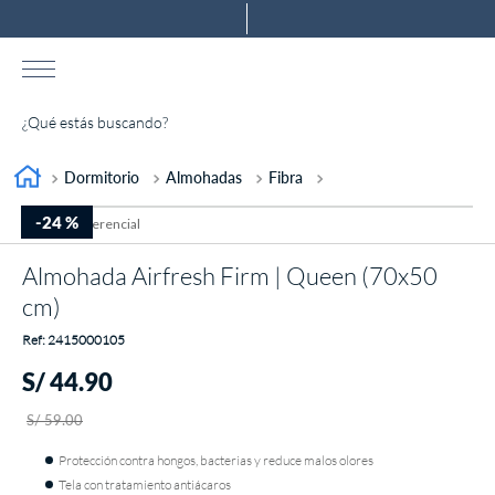
¿Qué estás buscando?
TÉRMINOS MÁS BUSCADOS
Dormitorio
Almohadas
Fibra
1
.
almohada
-
24 %
2
.
colchones drimer
Almohada Airfresh Firm | Queen (70x50
3
.
ventus
cm)
4
.
cromopedic
:
2415000105
5
.
tarima
S/
44
.
90
6
.
cabecera
S/
59
.
00
7
.
protector
Protección contra hongos, bacterias y reduce malos olores
8
.
actibio
Tela con tratamiento antiácaros