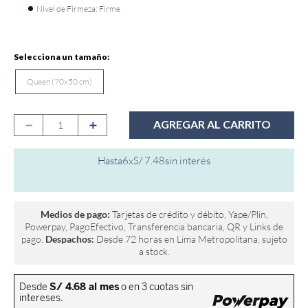
Nivel de Firmeza: Firme
9
.
fiamma
10
.
antares
Queen (70x50 cm)
－
＋
AGREGAR AL CARRITO
Hasta
6
x
S/
7
.
48
sin interés
Medios de pago:
Tarjetas de crédito y débito, Yape/Plin,
Powerpay, PagoEfectivo, Transferencia bancaria, QR y Links de
pago.
Despachos:
Desde 72 horas en Lima Metropolitana, sujeto
a stock.