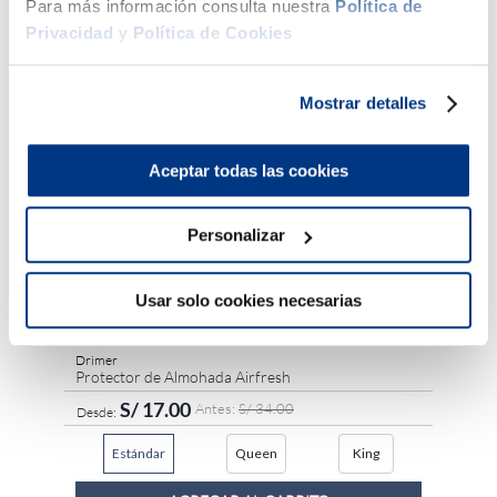
Para más información consulta nuestra
Política de
Drimer
Juego d
Privacidad
y
Política de Cookies
Blanco
Mostrar detalles
Aceptar todas las cookies
Personalizar
Usar solo cookies necesarias
Hasta
6
x
S/
2
.
83
,
0
de interés
Drimer
Protector de Almohada Airfresh
S/
17
.
00
S/
34
.
00
Estándar
Queen
King