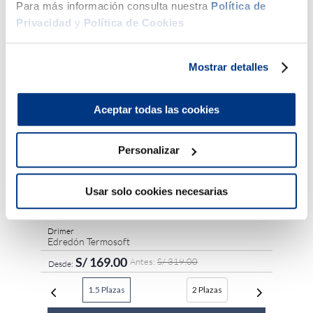
Para más información consulta nuestra
Política de
Beautyre
Protect
Privacidad
y
Política de Cookies
Heiq Vi
Mostrar detalles
Es
Aceptar todas las cookies
Personalizar
Usar solo cookies necesarias
Hasta
6
x
S/
28
.
16
,
0
de interés
Drimer
Edredón Termosoft
S/
169
.
00
S/
319
.
00
1.5 Plazas
2 Plazas