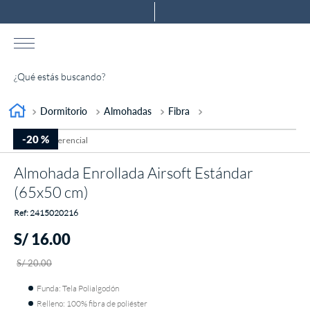
¿Qué estás buscando?
TÉRMINOS MÁS BUSCADOS
Dormitorio
Almohadas
Fibra
1
.
almohada
-
20 %
2
.
colchones drimer
Almohada Enrollada Airsoft Estándar
3
.
ventus
(65x50 cm)
4
.
tarima
:
2415020216
5
.
cromopedic
S/
16
.
00
6
.
cabecera
S/
20
.
00
7
.
protector
Funda: Tela Polialgodón
8
.
actibio
Relleno: 100% fibra de poliéster