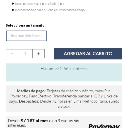
Ideal para cama: 1 plz, 1.5 plz, 2 plz.
9
.
fiamma
Recomendado para quienes duermen boca abajo
10
.
antares
Estándar (65x50 cm)
－
＋
AGREGAR AL CARRITO
Hasta
6
x
S/
2
.
66
sin interés
Medios de pago:
Tarjetas de crédito y débito, Yape/Plin,
Powerpay, PagoEfectivo, Transferencia bancaria, QR y Links de
pago.
Despachos:
Desde 72 horas en Lima Metropolitana, sujeto
a stock.