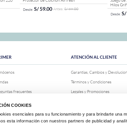
dón 220
Protector de Colchón Airfresh
Juego de
Hilos Grif
S/
59
.
00
S/
89
.
00
AGREGAR AL CARRITO
S/
1 Plaza
1.5 Plazas
2 Plazas
Queen
Queen
1.5 Pla
RIMER
ATENCIÓN AL CLIENTE
nócenos
Garantías, Cambios y Devolucio
endas
Términos y Condiciones
eguntas frecuentes
Legales y Promociones
ntáctanos
Política de Privacidad General
CIÓN COOKIES
og
Política de Cookies
cookies esenciales para su funcionamiento y para brindarte una m
pa del sitio
Política de Despacho
s esta información con nuestros partners de publicidad y analít