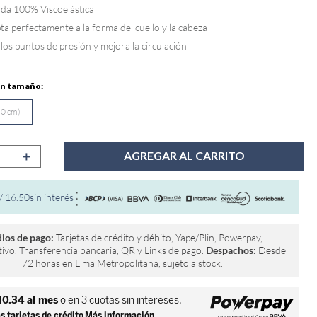
da 100% Viscoelástica
ta perfectamente a la forma del cuello y la cabeza
 los puntos de presión y mejora la circulación
40 cm)
＋
AGREGAR AL CARRITO
/
16
.
50
sin interés
ios de pago:
Tarjetas de crédito y débito, Yape/Plin, Powerpay,
ivo, Transferencia bancaria, QR y Links de pago.
Despachos:
Desde
72 horas en Lima Metropolitana, sujeto a stock.