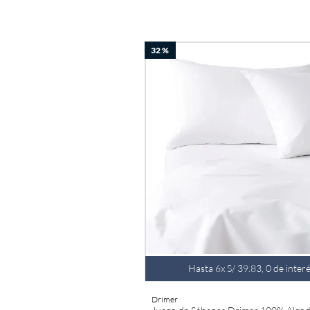
32 %
Hasta
6
x
S/
39
.
83
,
0
de inter
Drimer