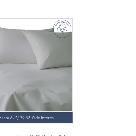
Hasta
6
x
S/
39
.
83
,
0
de interés