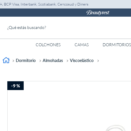
Visa, Interbank, Scotiabank, Cencosud y Diners
S/1
¿Qué estás buscando?
COLCHONES
CAMAS
DORMITORIOS
TÉRMINOS MÁS BUSCADOS
1
.
almohada
Dormitorio
Almohadas
Viscoelástico
2
.
colchones drimer
3
.
ventus
-
9 %
4
.
cromopedic
5
.
tarima
6
.
cabecera
7
.
protector
8
.
actibio