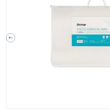
9
.
fiamma
10
.
antares