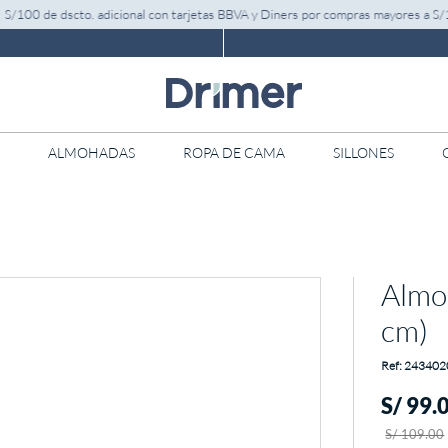
00 de dscto. adicional con tarjetas BBVA y Diners por compras mayores a S/1,29
ALMOHADAS
ROPA DE CAMA
SILLONES
Almo
cm)
:
243402
S/
99
.
S/
109
.
00