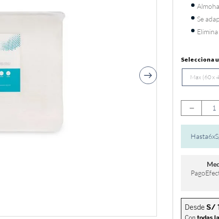
Almoha
Se adap
Elimina
Max (60 x 
－
Hasta
6
x
S
Med
PagoEfect