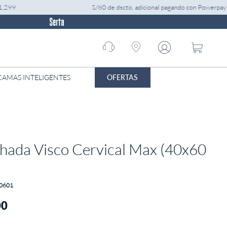
9
S/80 de dscto. adicional pagando con Powerpay por
Call
center
01 -
7052299
OFERTAS
CAMAS INTELIGENTES
hada Visco Cervical Max (40x60
0601
00