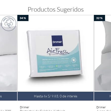
Productos Sugeridos
34 %
32 %
és
Hasta
6
x
S/
9
.
83
,
0
de interés
Drimer
Drimer