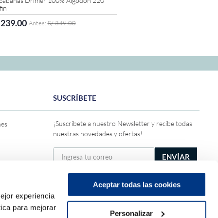
 Sábanas Drimer 100% Algodón 220
fin
239
.
00
S/
349
.
00
AGREGAR AL CARRITO
zas
2 Plazas
Queen
King
SUSCRÍBETE
¡Suscríbete a nuestro Newsletter y recibe todas
nes
nuestras novedades y ofertas!
ENVÍAR
Solicito y acepto recibir ofertas, promociones y
publicidad de DRIMER conforme a la
Política de
Aceptar todas las cookies
privacidad general
ejor experiencia
ica para mejorar
Personalizar