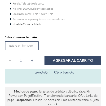
Funda: Tela tejido de punto
9
.
fiamma
Relleno: 100% núcleo viscoelástico
10
.
antares
Ideal para cama: 1 plz, 1.5 plz, 2 plz
Recomendado para quienes duermen de lado
Nivel de Firmeza: Medio
Estándar (60x40 cm)
－
＋
AGREGAR AL CARRITO
Hasta
6
x
S/
11
.
50
sin interés
Medios de pago:
Tarjetas de crédito y débito, Yape/Plin,
Powerpay, PagoEfectivo, Transferencia bancaria, QR y Links de
pago.
Despachos:
Desde 72 horas en Lima Metropolitana, sujeto
a stock.