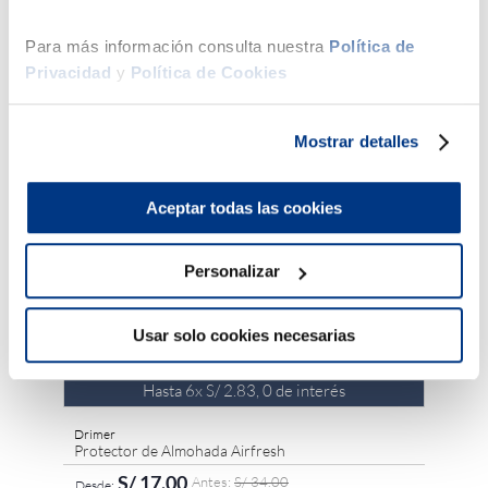
50 %
34 %
Para más información consulta nuestra
Política de
Privacidad
y
Política de Cookies
Drimer
0 Hilos
Protect
Mostrar detalles
Aceptar todas las cookies
Personalizar
Usar solo cookies necesarias
Hasta
6
x
S/
2
.
83
,
0
de interés
Drimer
Protector de Almohada Airfresh
S/
17
.
00
S/
34
.
00