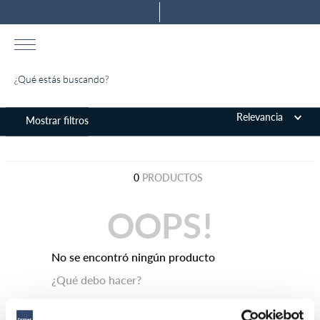
¿Qué estás buscando?
TÉRMINOS MÁS BUSCADOS
Relevancia
1
.
almohada
2
.
colchones drimer
0
PRODUCTOS
3
.
ventus
4
.
cromopedic
OOPS!
5
.
tarima
No se encontró ningún producto
6
.
cabecera
¿Qué debo hacer?
7
.
protector
8
.
actibio
Comprueba los términos ingresados