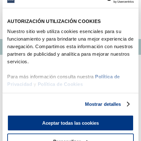
Intenta utilizar una sola palabra
9
.
fiamma
Utiliza términos genéricos en la
búsqueda
Intenta buscar sinónimos del término
10
.
antares
AUTORIZACIÓN UTILIZACIÓN COOKIES
deseado
Nuestro sitio web utiliza cookies esenciales para su
funcionamiento y para brindarte una mejor experiencia de
navegación. Compartimos esta información con nuestros
partners de publicidad y analítica para mejorar nuestros
servicios.
Para más información consulta nuestra
Política de
Privacidad
y
Política de Cookies
Mostrar detalles
Central teléfonica - (01) 705-2299
Horario de atención online:
Aceptar todas las cookies
Lunes a viernes de 9:00 am a 10:00 pm
Sábados y domingos de 9:00 am a 1:00 pm