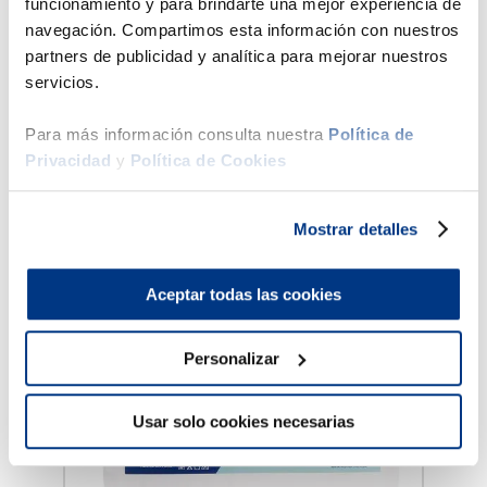
funcionamiento y para brindarte una mejor experiencia de
Estructura del colchón
navegación. Compartimos esta información con nuestros
partners de publicidad y analítica para mejorar nuestros
Ficha técnica
servicios.
Para más información consulta nuestra
Política de
Productos Sugeridos
Privacidad
y
Política de Cookies
50 %
47 %
Mostrar detalles
Drimer
Edredó
Aceptar todas las cookies
en
Personalizar
cano
Usar solo cookies necesarias