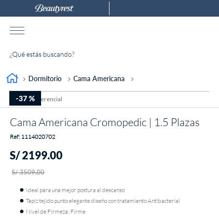
¿Qué estás buscando?
TÉRMINOS MÁS BUSCADOS
Dormitorio
Cama Americana
1
.
almohada
-
37 %
2
.
colchones drimer
Cama Americana Cromopedic | 1.5 Plazas
3
.
ventus
:
1114020702
4
.
tarima
S/
2199
.
00
5
.
cromopedic
S/
3509
.
00
6
.
cabecera
Ideal para una mejor postura al descanso
7
.
protector
Tapiz tejido punto elegante diseño con tratamiento Antibacterial
Nivel de Firmeza: Firme
8
.
actibio