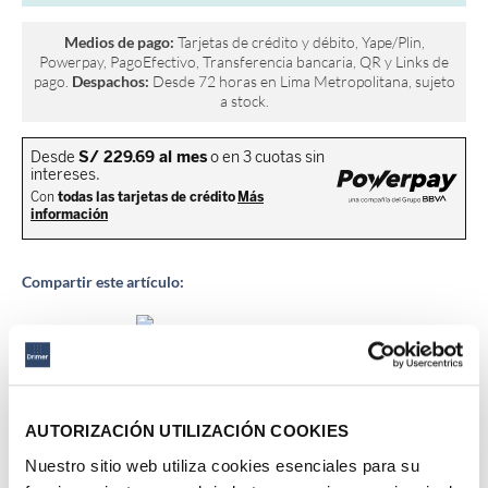
Medios de pago:
Tarjetas de crédito y débito, Yape/Plin,
Powerpay, PagoEfectivo, Transferencia bancaria, QR y Links de
pago.
Despachos:
Desde 72 horas en Lima Metropolitana, sujeto
a stock.
Compartir este artículo:
Descripción del producto
AUTORIZACIÓN UTILIZACIÓN COOKIES
Nuestro sitio web utiliza cookies esenciales para su