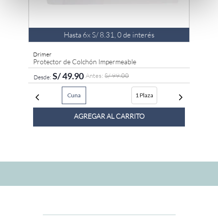
Hasta
6
x
S/
8
.
31
,
0
de interés
Drimer
Protector de Colchón Impermeable
S/
49
.
90
S/
99
.
00
Cuna
1 Plaza
AGREGAR AL CARRITO