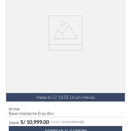
Hasta
6
x
S/
1833
.
16
sin interés
Drimer
Base Inteligente Ergo Box
S/
10
,
999
.
00
S/
19
,
499
.
00