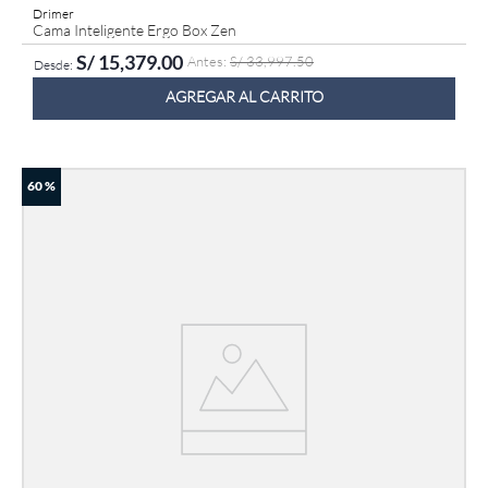
Drimer
Cama Inteligente Ergo Box Zen
S/
15
,
379
.
00
S/
33
,
997
.
50
AGREGAR AL CARRITO
60 %