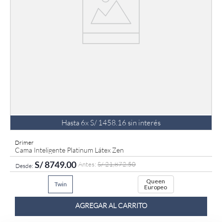
Hasta
6
x
S/
1458
.
16
sin interés
Drimer
Cama Inteligente Platinum Látex Zen
S/
8749
.
00
S/
21
,
872
.
50
Queen
Twin
Europeo
AGREGAR AL CARRITO