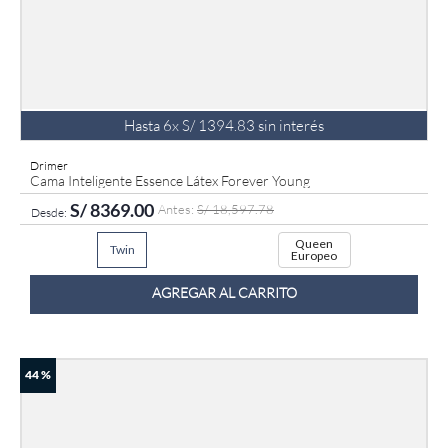
Hasta
6
x
S/
1394
.
83
sin interés
Drimer
Cama Inteligente Essence Látex Forever Young
S/
8369
.
00
S/
18
,
597
.
78
Queen
Twin
Europeo
AGREGAR AL CARRITO
44 %