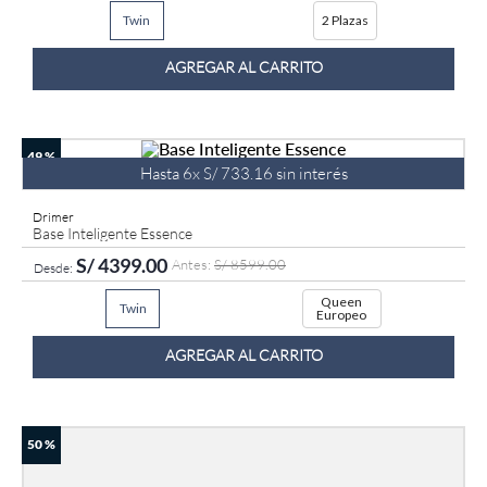
Twin
2 Plazas
9
.
fiamma
10
.
antares
AGREGAR AL CARRITO
49 %
Hasta
6
x
S/
733
.
16
sin interés
Drimer
Base Inteligente Essence
S/
4399
.
00
S/
8599
.
00
Queen
Twin
Europeo
AGREGAR AL CARRITO
50 %