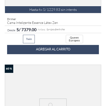
Hasta
6
x
S/
1229
.
83
sin interés
Drimer
Cama Inteligente Essence Látex Zen
S/
7379
.
00
S/
16
,
397
.
78
Queen
Twin
Europeo
AGREGAR AL CARRITO
60 %