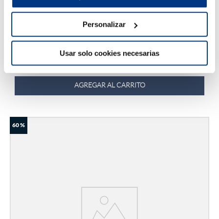
Hasta
6
x
S/
1646
.
50
sin interés
Drimer
Personalizar
Cama Inteligente Essence Látex Esencia
S/
9879
.
00
S/
21
,
953
.
33
Usar solo cookies necesarias
Queen
Twin
Europeo
AGREGAR AL CARRITO
60 %