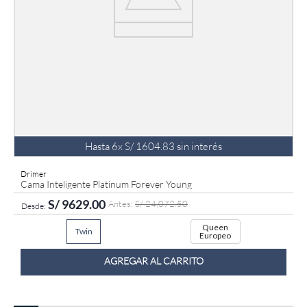
Hasta
6
x
S/
1604
.
83
sin interés
Drimer
Cama Inteligente Platinum Forever Young
S/
9629
.
00
S/
24
,
072
.
50
Queen
Twin
Europeo
AGREGAR AL CARRITO