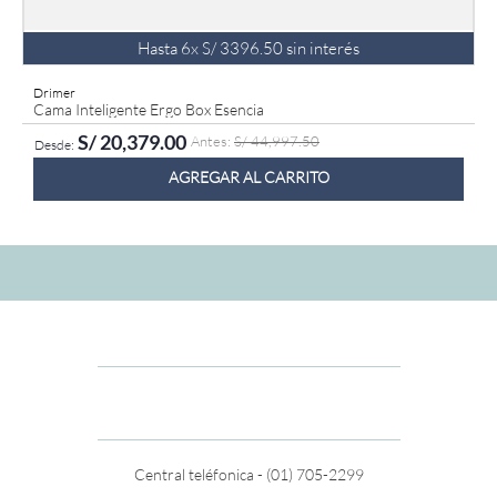
Hasta
6
x
S/
3396
.
50
sin interés
Drimer
Cama Inteligente Ergo Box Esencia
S/
20
,
379
.
00
S/
44
,
997
.
50
AGREGAR AL CARRITO
Central teléfonica - (01) 705-2299