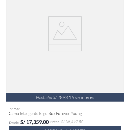
Hasta
6
x
S/
2893
.
16
sin interés
Drimer
Cama Inteligente Ergo Box Forever Young
S/
17
,
359
.
00
S/
38
,
497
.
50