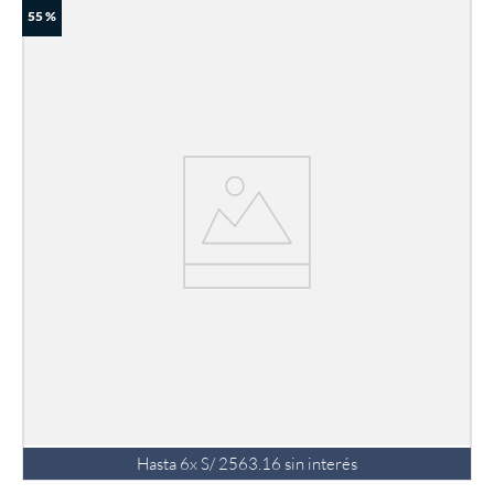
55 %
Hasta
6
x
S/
2563
.
16
sin interés