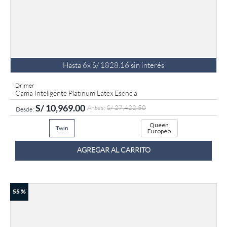
Hasta
6
x
S/
1828
.
16
sin interés
Drimer
Cama Inteligente Platinum Látex Esencia
S/
10
,
969
.
00
S/
27
,
422
.
50
Queen
Twin
Europeo
AGREGAR AL CARRITO
55 %