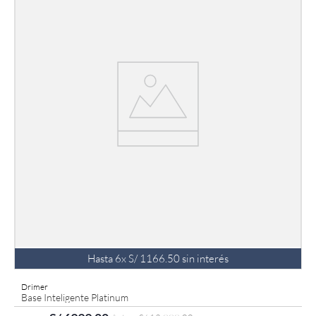
Hasta
6
x
S/
1166
.
50
sin interés
Drimer
Base Inteligente Platinum