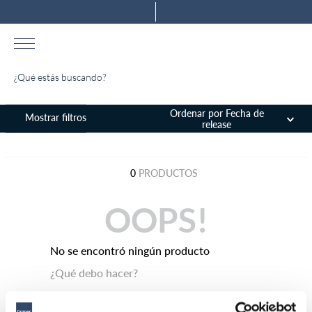
¿Qué estás buscando?
TÉRMINOS MÁS BUSCADOS
Ordenar por
Fecha de
release
1
.
colchones drimer
2
.
almohada
0
PRODUCTOS
3
.
ventus
4
.
tarima
OOPS!
5
.
cromopedic
No se encontró ningún producto
6
.
cabecera
¿Qué debo hacer?
7
.
protector
8
.
actibio
Comprueba los términos ingresados