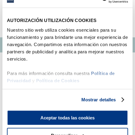
Intenta utilizar una sola palabra
9
.
fiamma
Utiliza términos genéricos en la
búsqueda
Intenta buscar sinónimos del término
10
.
antares
AUTORIZACIÓN UTILIZACIÓN COOKIES
deseado
Nuestro sitio web utiliza cookies esenciales para su
funcionamiento y para brindarte una mejor experiencia de
navegación. Compartimos esta información con nuestros
partners de publicidad y analítica para mejorar nuestros
servicios.
Para más información consulta nuestra
Política de
Privacidad
y
Política de Cookies
Mostrar detalles
Central teléfonica - (01) 705-2299
Horario de atención online:
Aceptar todas las cookies
Lunes a viernes de 9:00 am a 10:00 pm
Sábados y domingos de 9:00 am a 1:00 pm