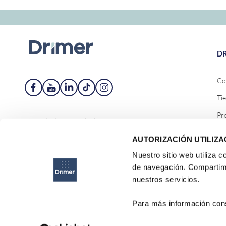
D
Co
Ti
Pr
Central telefónica - (01) 705-2299
Co
AUTORIZACIÓN UTILIZA
Ventas Corporativas
Bl
Nuestro sitio web utiliza 
Horario de atención online:
Ma
de navegación. Compartimo
Lunes a viernes de 9:00 am a 10:00 pm
nuestros servicios.
Tr
Sábados y domingos de 9:00 am a 1:00 pm
Para más información con