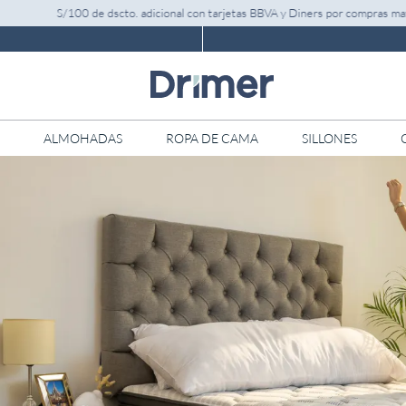
/100 de dscto. adicional con tarjetas BBVA y Diners por compras mayores a S/1
ALMOHADAS
ROPA DE CAMA
SILLONES