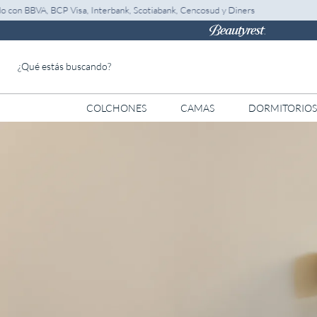
P Visa, Interbank, Scotiabank, Cencosud y Diners
S
¿Qué estás buscando?
COLCHONES
CAMAS
DORMITORIOS
TÉRMINOS MÁS BUSCADOS
1
.
almohada
2
.
colchones drimer
3
.
ventus
4
.
cromopedic
5
.
tarima
6
.
cabecera
7
.
actibio
8
.
protector