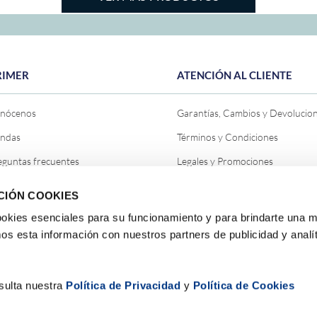
RIMER
ATENCIÓN AL CLIENTE
nócenos
Garantías, Cambios y Devolucio
endas
Términos y Condiciones
eguntas frecuentes
Legales y Promociones
ntáctanos
Política de Privacidad General
CIÓN COOKIES
og
Política de Cookies
cookies esenciales para su funcionamiento y para brindarte una m
pa del sitio
Política de Despacho
s esta información con nuestros partners de publicidad y analít
abaja con nosotros
sulta nuestra
Política de Privacidad
y
Política de Cookies