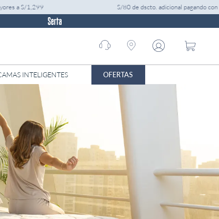
,299
S/80 de dscto. adicional pagando con Powerpay 
Call
center
01 -
7052299
OFERTAS
CAMAS INTELIGENTES