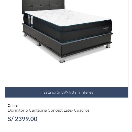
Hasta
6
x
S/
399
.
83
sin interés
Drimer
Dormitorio Cantabria Concept Látex Cuadros
S/
2399
.
00
AGREGAR AL CARRITO
Queen
King
1.5 Plazas
2 Plazas
Americano
Americano