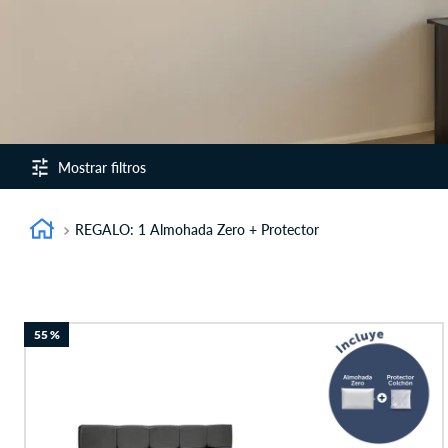
9
.
fiamma
10
.
antares
REGALO: 1 Almohada Zero + Protector
55 %