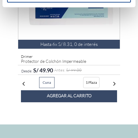
Hasta
6
x
S/
8
.
31
,
0
de interés
Drimer
Protector de Colchón Impermeable
S/
49
.
90
S/
99
.
00
Cuna
1 Plaza
AGREGAR AL CARRITO