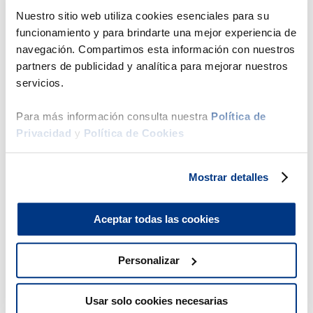
Estructura interna
Nuestro sitio web utiliza cookies esenciales para su
funcionamiento y para brindarte una mejor experiencia de
navegación. Compartimos esta información con nuestros
Ficha técnica
partners de publicidad y analítica para mejorar nuestros
servicios.
Comparar
Para más información consulta nuestra
Política de
Privacidad
y
Política de Cookies
Productos Sugeridos
Mostrar detalles
50 %
43 %
Aceptar todas las cookies
Drimer
t
Cama Pr
Personalizar
1.5
g
cano
Usar solo cookies necesarias