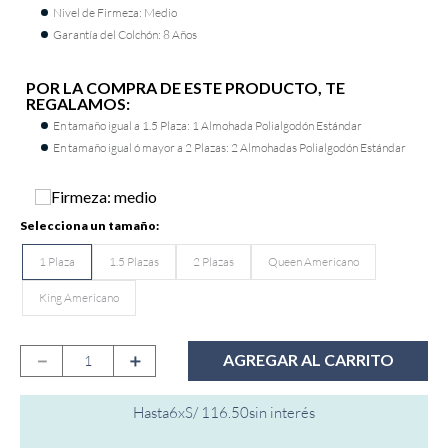
Nivel de Firmeza: Medio
9
.
fiamma
Garantía del Colchón: 8 Años
10
.
antares
POR LA COMPRA DE ESTE PRODUCTO, TE
REGALAMOS:
En tamaño igual a 1.5 Plaza: 1 Almohada Polialgodón Estándar
En tamaño igual ó mayor a 2 Plazas: 2 Almohadas Polialgodón Estándar
1 Plaza
1.5 Plazas
2 Plazas
Queen Americano
King Americano
－
＋
AGREGAR AL CARRITO
Hasta
6
x
S/
116
.
50
sin interés