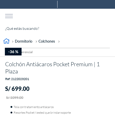
¿Qué estás buscando?
TÉRMINOS MÁS BUSCADOS
Dormitorio
Colchones
1
.
almohada
-
36 %
2
.
colchones drimer
Colchón Antiácaros Pocket Premium | 1
3
.
ventus
Plaza
4
.
tarima
:
2122023201
5
.
cromopedic
S/
699
.
00
6
.
cabecera
S/
1099
.
00
7
.
protector
Tela con tratamiento antiácaros
8
.
actibio
Resortes Pocket Nested que brindan soporte