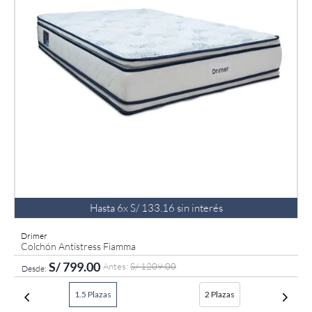
Hasta
6
x
S/
133
.
16
sin interés
Drimer
Colchón Antistress Fiamma
S/
799
.
00
S/
1209
.
00
1.5 Plazas
2 Plazas