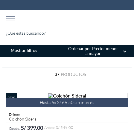
¿Qué estás buscando?
TÉRMINOS MÁS BUSCADOS
Ordenar por
Precio: menor
a mayor
1
.
colchones drimer
2
.
almohada
37
PRODUCTOS
3
.
ventus
4
.
tarima
27 %
5
.
cromopedic
Hasta
6
x
S/
66
.
50
sin interés
6
.
cabecera
Drimer
Colchón Sideral
7
.
protector
S/
399
.
00
S/
549
.
00
8
.
actibio