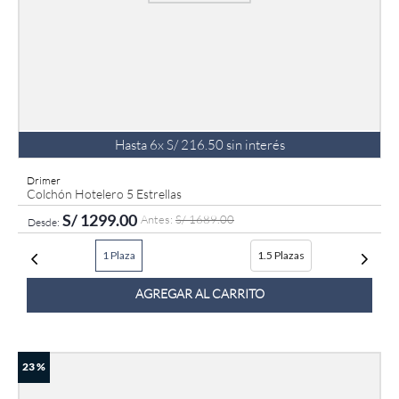
Hasta
6
x
S/
216
.
50
sin interés
Drimer
Colchón Hotelero 5 Estrellas
S/
1299
.
00
S/
1689
.
00
1 Plaza
1.5 Plazas
AGREGAR AL CARRITO
23 %