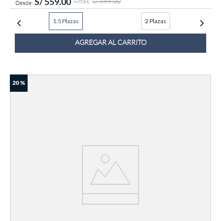
S/
559
.
00
S/
699
.
00
1.5 Plazas
2 Plazas
AGREGAR AL CARRITO
20 %