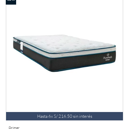
Hasta
6
x
S/
216
.
50
sin interés
Drimer