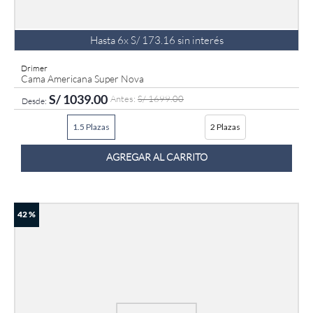
Hasta
6
x
S/
173
.
16
sin interés
Drimer
Cama Americana Super Nova
S/
1039
.
00
S/
1699
.
00
1.5 Plazas
2 Plazas
AGREGAR AL CARRITO
42 %