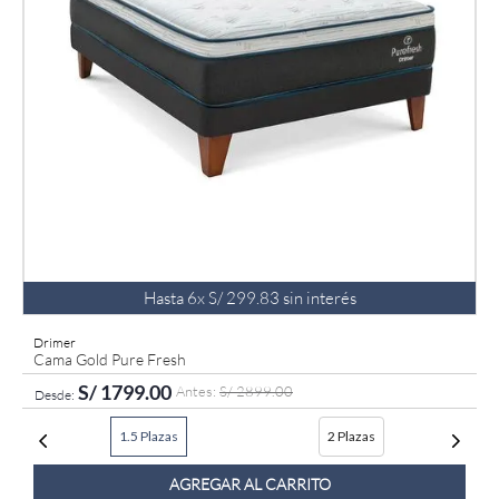
Hasta
6
x
S/
299
.
83
sin interés
Drimer
Cama Gold Pure Fresh
S/
1799
.
00
S/
2899
.
00
1.5 Plazas
2 Plazas
AGREGAR AL CARRITO