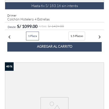
Hasta
6
x
S/
183
.
16
sin interés
Drimer
Colchón Hotelero 4 Estrellas
S/
1099
.
00
S/
1429
.
00
1 Plaza
1.5 Plazas
AGREGAR AL CARRITO
40 %