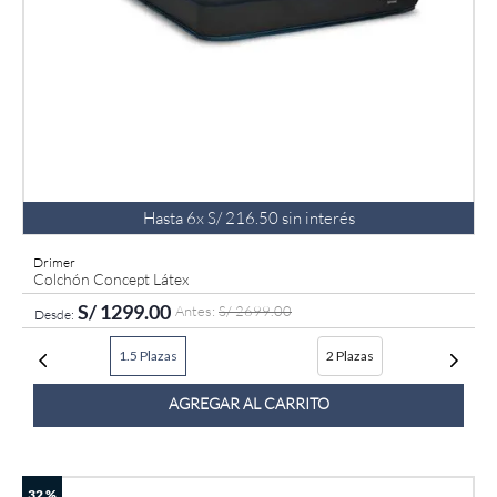
Hasta
6
x
S/
216
.
50
sin interés
Drimer
Colchón Concept Látex
S/
1299
.
00
S/
2699
.
00
1.5 Plazas
2 Plazas
AGREGAR AL CARRITO
32 %