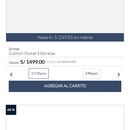
Hasta
6
x
S/
249
.
83
sin interés
Drimer
Colchón Pocket 5 Estrellas
S/
1499
.
00
S/
2099
.
00
1.5 Plazas
2 Plazas
AGREGAR AL CARRITO
66 %