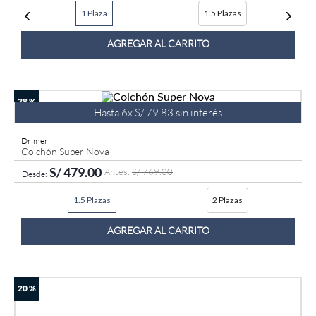
1 Plaza
1.5 Plazas
9
.
fiamma
10
.
antares
AGREGAR AL CARRITO
38 %
Hasta
6
x
S/
79
.
83
sin interés
Drimer
Colchón Super Nova
S/
479
.
00
S/
769
.
00
1.5 Plazas
2 Plazas
AGREGAR AL CARRITO
20 %