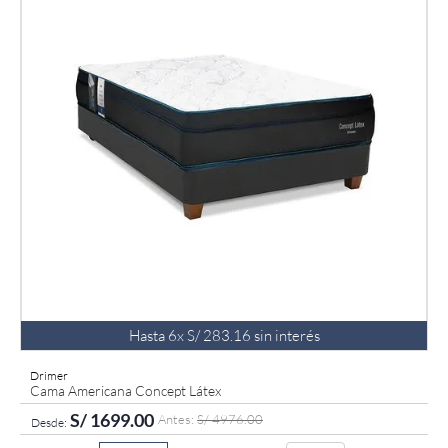
Hasta
6
x
S/
283
.
16
sin interés
Drimer
Cama Americana Concept Látex
S/
1699
.
00
S/
4976
.
00