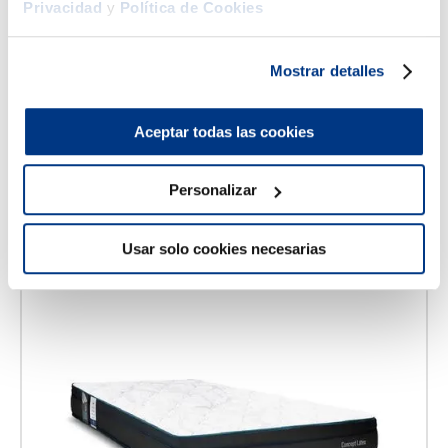
Privacidad
y
Política de Cookies
Drimer
Base Practibox
Mostrar detalles
S/
1199
.
00
S/
1499
.
00
1.5 Plazas
2 Plazas
Aceptar todas las cookies
AGREGAR AL CARRITO
Personalizar
52 %
Usar solo cookies necesarias