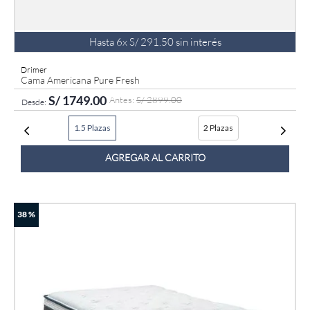
Hasta
6
x
S/
291
.
50
sin interés
Drimer
Cama Americana Pure Fresh
S/
1749
.
00
S/
2899
.
00
1.5 Plazas
2 Plazas
AGREGAR AL CARRITO
38 %