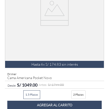
Hasta
6
x
S/
174
.
83
sin interés
Drimer
Cama Americana Pocket Novo
S/
1049
.
00
S/
1799
.
00
1.5 Plazas
2 Plazas
AGREGAR AL CARRITO