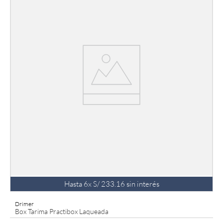
Hasta
6
x
S/
233
.
16
sin interés
Drimer
Box Tarima Practibox Laqueada