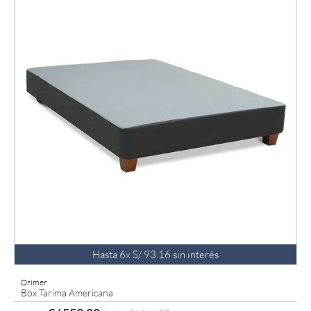
Hasta
6
x
S/
93
.
16
sin interés
Drimer
Box Tarima Americana