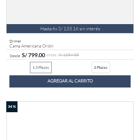
Hasta
6
x
S/
133
.
16
sin interés
Drimer
Cama Americana Orión
S/
799
.
00
S/
1359
.
00
1.5 Plazas
2 Plazas
AGREGAR AL CARRITO
34 %