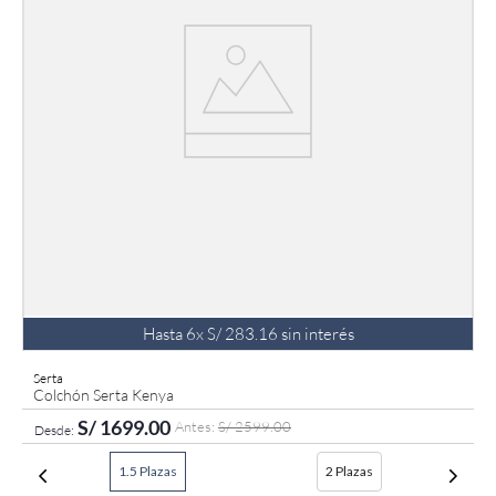
Hasta
6
x
S/
283
.
16
sin interés
Serta
Colchón Serta Kenya
S/
1699
.
00
S/
2599
.
00
1.5 Plazas
2 Plazas