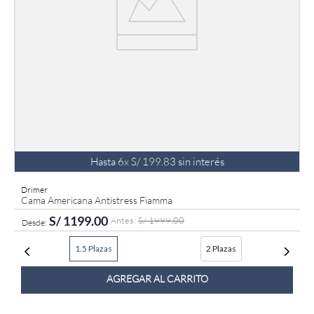
Hasta
6
x
S/
199
.
83
sin interés
Drimer
Cama Americana Antistress Fiamma
S/
1199
.
00
S/
1999
.
00
1.5 Plazas
2 Plazas
AGREGAR AL CARRITO