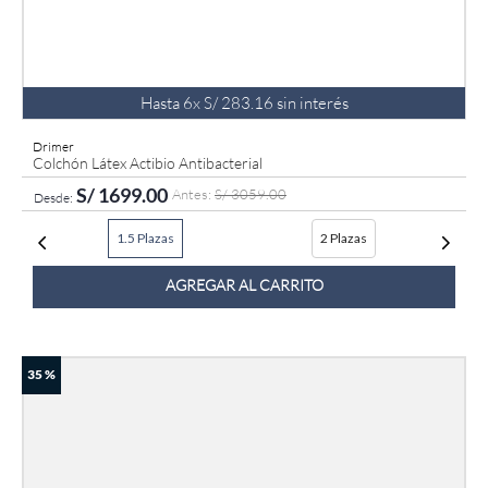
Hasta
6
x
S/
283
.
16
sin interés
Drimer
Colchón Látex Actibio Antibacterial
S/
1699
.
00
S/
3059
.
00
1.5 Plazas
2 Plazas
AGREGAR AL CARRITO
35 %