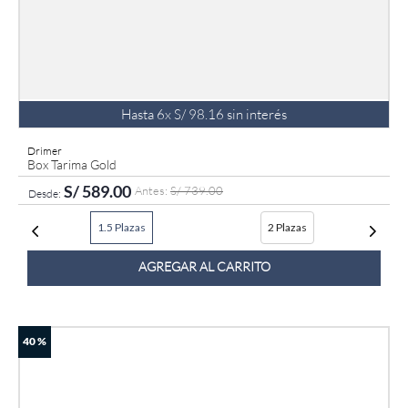
Hasta
6
x
S/
98
.
16
sin interés
Drimer
Box Tarima Gold
S/
589
.
00
S/
739
.
00
1.5 Plazas
2 Plazas
AGREGAR AL CARRITO
40 %