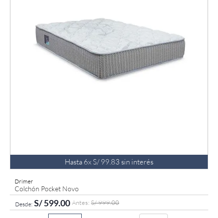
Hasta
6
x
S/
99
.
83
sin interés
Drimer
Colchón Pocket Novo
S/
599
.
00
S/
999
.
00