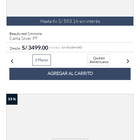
Hasta
6
x
S/
583
.
16
sin interés
Beautyrest Simmons
Cama Silver PT
S/
3499
.
00
S/
5159
.
00
Queen
2 Plazas
Americano
AGREGAR AL CARRITO
33 %