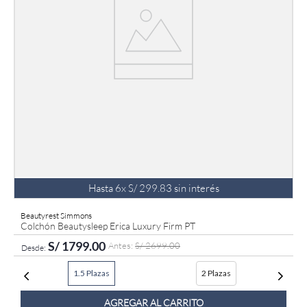
Hasta
6
x
S/
299
.
83
sin interés
Beautyrest Simmons
Colchón Beautysleep Erica Luxury Firm PT
S/
1799
.
00
S/
2699
.
00
1.5 Plazas
2 Plazas
AGREGAR AL CARRITO