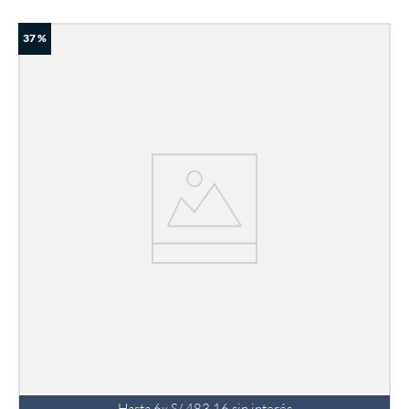
37 %
Hasta
6
x
S/
483
.
16
sin interés