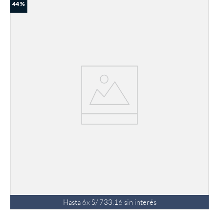
44 %
Hasta
6
x
S/
733
.
16
sin interés