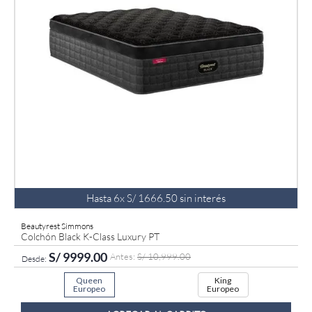
9
.
fiamma
10
.
antares
Hasta
6
x
S/
1666
.
50
sin interés
Beautyrest Simmons
Colchón Black K-Class Luxury PT
S/
9999
.
00
S/
10
,
999
.
00
Queen
King
Europeo
Europeo