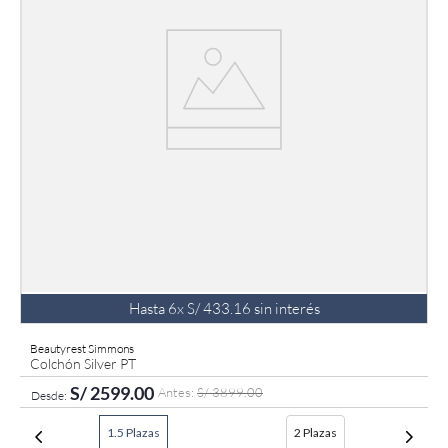
Hasta
6
x
S/
433
.
16
sin interés
Beautyrest Simmons
Colchón Silver PT
S/
2599
.
00
S/
3899
.
00
1.5 Plazas
2 Plazas