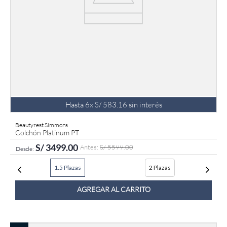
Hasta
6
x
S/
583
.
16
sin interés
Beautyrest Simmons
Colchón Platinum PT
S/
3499
.
00
S/
5599
.
00
1.5 Plazas
2 Plazas
AGREGAR AL CARRITO