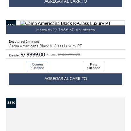
AGREGAR AL CARRITO
41 %
Hasta
6
x
S/
1666
.
50
sin interés
Beautyrest Simmons
Cama Americana Black K-Class Luxury PT
S/
9999
.
00
S/
16
,
999
.
00
Queen
King
Europeo
Europeo
AGREGAR AL CARRITO
33 %