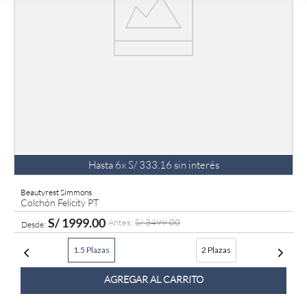
Hasta
6
x
S/
333
.
16
sin interés
Beautyrest Simmons
Colchón Felicity PT
S/
1999
.
00
S/
3499
.
00
1.5 Plazas
2 Plazas
AGREGAR AL CARRITO