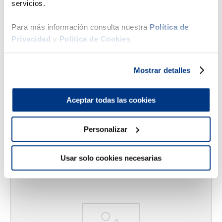
servicios.
Hasta
6
x
S/
416
.
50
sin interés
Para más información consulta nuestra
Política de
Beautyrest Simmons
Privacidad
y
Política de Cookies
Cama Americana Beautysleep Erica Luxury Firm PT
S/
2499
.
00
S/
3629
.
00
Mostrar detalles
Queen
King
2 Plazas
Americano
Americano
AGREGAR AL CARRITO
Aceptar todas las cookies
Personalizar
43 %
Usar solo cookies necesarias