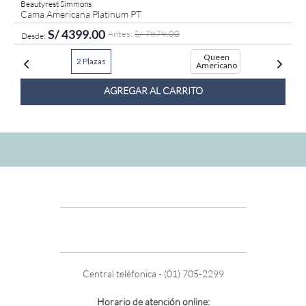
Beautyrest Simmons
Cama Americana Platinum PT
S/
4399
.
00
S/
7879
.
00
Queen
2 Plazas
Americano
AGREGAR AL CARRITO
Central teléfonica - (01) 705-2299
Horario de atención online: