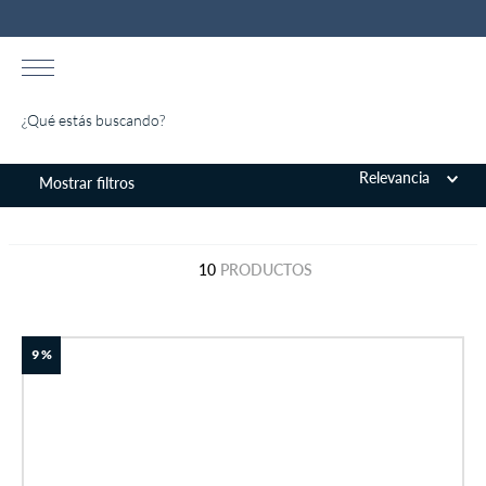
¿Qué estás buscando?
TÉRMINOS MÁS BUSCADOS
Relevancia
1
.
almohada
2
.
colchones drimer
10
PRODUCTOS
3
.
ventus
4
.
tarima
9 %
5
.
cromopedic
6
.
cabecera
7
.
protector
8
.
actibio