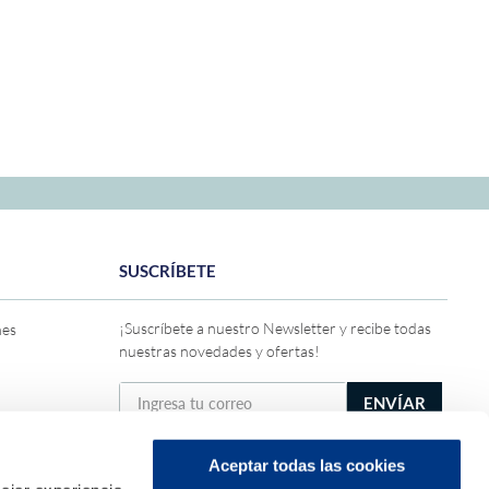
SUSCRÍBETE
¡Suscríbete a nuestro Newsletter y recibe todas
nes
nuestras novedades y ofertas!
ENVÍAR
Solicito y acepto recibir ofertas, promociones y
publicidad de DRIMER conforme a la
Política de
Aceptar todas las cookies
privacidad general