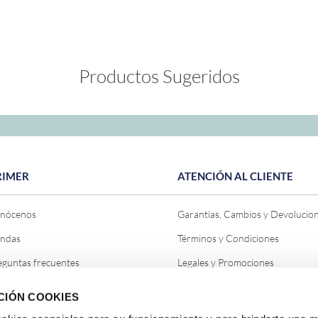
Productos Sugeridos
RIMER
ATENCIÓN AL CLIENTE
nócenos
Garantías, Cambios y Devolucio
endas
Términos y Condiciones
eguntas frecuentes
Legales y Promociones
ntáctanos
Política de Privacidad General
CIÓN COOKIES
og
Política de Cookies