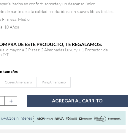
especializados en confort, soporte y un descanso único
jido de punto de alta calidad producidos con suaves fibras textiles
e Firmeza: Medio
ía: 10 Años
COMPRA DE ESTE PRODUCTO, TE REGALAMOS:
igual o mayor a 2 Plazas: 2 Almohadas Luxury + 1 Protector de
n T/T
Queen Americano
King Americano
＋
AGREGAR AL CARRITO
648
.
16
sin interés