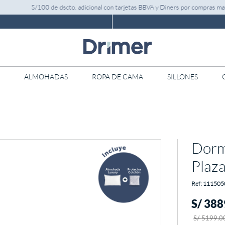
S/100 de dscto. adicional con tarjetas BBVA y Diners por compras mayores a
ALMOHADAS
ROPA DE CAMA
SILLONES
Dormi
Plaz
:
111505
S/
388
S/
5199
.
0