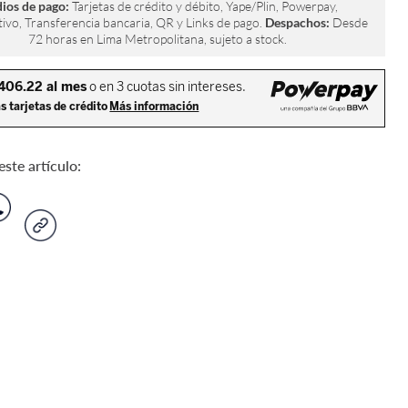
ios de pago:
Tarjetas de crédito y débito, Yape/Plin, Powerpay,
ivo, Transferencia bancaria, QR y Links de pago.
Despachos:
Desde
72 horas en Lima Metropolitana, sujeto a stock.
ste artículo: