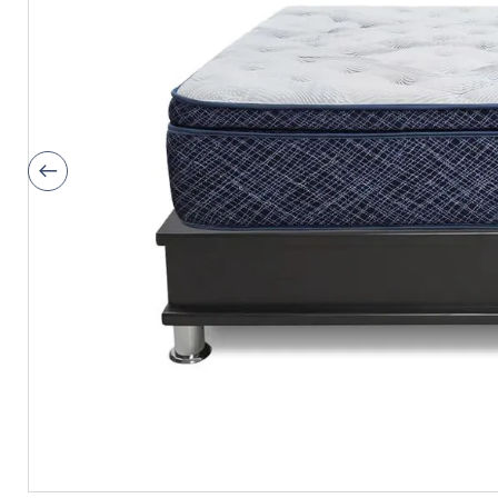
9
.
fiamma
10
.
antares