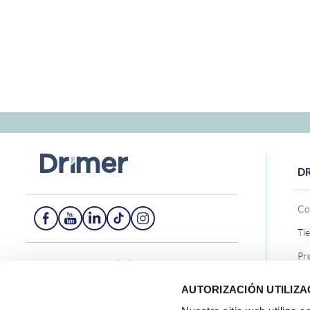
D
Co
Ti
Pr
Central telefónica - (01) 705-2299
Co
AUTORIZACIÓN UTILIZA
Ventas Corporativas
Bl