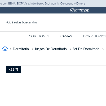
, BCP Visa, Interbank, Scotiabank, Cencosud y Diners
¿Qué estás buscando?
COLCHONES
CAMAS
DORMITORIOS
TÉRMINOS MÁS BUSCADOS
1
.
almohada
Dormitorio
Juegos De Dormitorio
Set De Dormitorio
2
.
colchones drimer
3
.
ventus
-
25 %
4
.
tarima
5
.
cromopedic
6
.
cabecera
7
.
protector
8
.
actibio