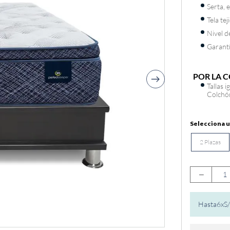
Serta, 
Tela te
Nivel d
Garant
POR LA 
Tallas 
Colchó
2 Plazas
－
Hasta
6
x
S/