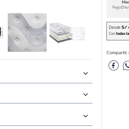
Med
PagoEfect
Compartir e