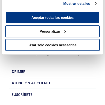
Mostrar detalles
Aceptar todas las cookies
Personalizar
Central teléfonica - (01) 705-2299
Horario de atención online:
Usar solo cookies necesarias
Lunes a viernes de 9:00 am a 10:00 pm
Sábados y domingos de 9:00 am a 1:00 pm
DRIMER
ATENCIÓN AL CLIENTE
SUSCRÍBETE