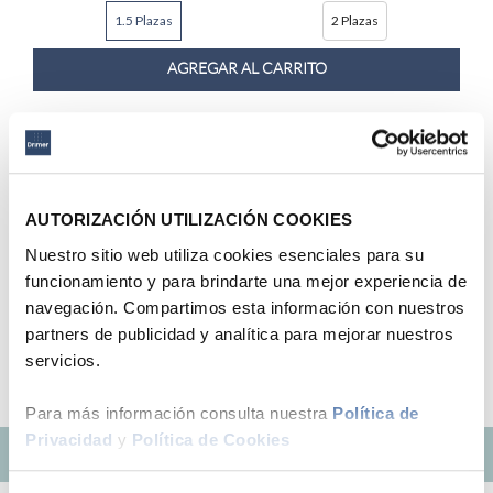
1.5 Plazas
2 Plazas
9
.
fiamma
10
.
antares
AGREGAR AL CARRITO
48 %
Hasta
6
x
S/
266
.
50
sin interés
AUTORIZACIÓN UTILIZACIÓN COOKIES
Drimer
Cama Practibox Antistress Antares
Nuestro sitio web utiliza cookies esenciales para su
S/
1599
.
00
S/
3089
.
00
funcionamiento y para brindarte una mejor experiencia de
Queen
navegación. Compartimos esta información con nuestros
1.5 Plazas
2 Plazas
Americano
partners de publicidad y analítica para mejorar nuestros
AGREGAR AL CARRITO
servicios.
Para más información consulta nuestra
Política de
Privacidad
y
Política de Cookies