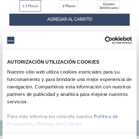
Queen
1.5 Plazas
2 Plazas
9
.
fiamma
Americano
10
.
antares
AGREGAR AL CARRITO
46 %
Hasta
6
x
S/
449
.
83
sin interés
AUTORIZACIÓN UTILIZACIÓN COOKIES
Drimer
Juego de Dormitorio Sofia Antistress Antares
Nuestro sitio web utiliza cookies esenciales para su
S/
2699
.
00
S/
4999
.
00
funcionamiento y para brindarte una mejor experiencia de
Queen
King
navegación. Compartimos esta información con nuestros
2 Plazas
Americano
Americano
partners de publicidad y analítica para mejorar nuestros
AGREGAR AL CARRITO
servicios.
Para más información consulta nuestra
Política de
Privacidad
y
Política de Cookies