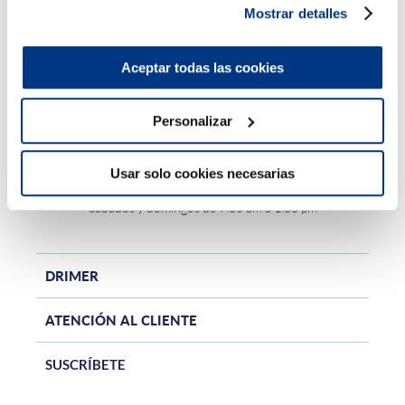
Mostrar detalles
Aceptar todas las cookies
Personalizar
Central teléfonica - (01) 705-2299
Horario de atención online:
Usar solo cookies necesarias
Lunes a viernes de 9:00 am a 10:00 pm
Sábados y domingos de 9:00 am a 1:00 pm
DRIMER
ATENCIÓN AL CLIENTE
SUSCRÍBETE