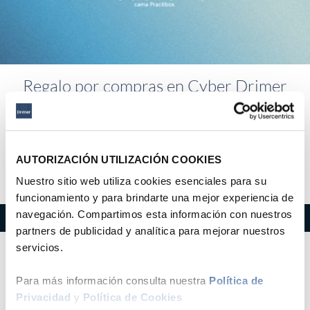
Regalo por compras en Cyber Drimer
Por la compra de cualquier de estos productos
Practibox, llévate de regalo una linda almohada
decorativa.
AUTORIZACIÓN UTILIZACIÓN COOKIES
Stock máximo: 40 unidades
Nuestro sitio web utiliza cookies esenciales para su
funcionamiento y para brindarte una mejor experiencia de
navegación. Compartimos esta información con nuestros
partners de publicidad y analítica para mejorar nuestros
servicios.
Para más información consulta nuestra
Política de
Privacidad
y
Política de Cookies