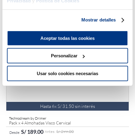
Privacidad
y
Política de Cookies
Mostrar detalles
Aceptar todas las cookies
Personalizar
Usar solo cookies necesarias
Hasta
6
x
S/
31
.
50
sin interés
Technodream by Drimer
Pack x 4 Almohadas Visco Cervical
S/
189
.
00
S/
299
.
00