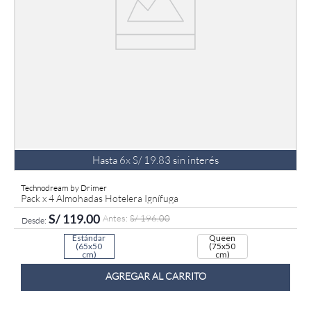
Hasta
6
x
S/
19
.
83
sin interés
Technodream by Drimer
Pack x 4 Almohadas Hotelera Ignífuga
S/
119
.
00
S/
196
.
00
Estándar
Queen
(65x50
(75x50
cm)
cm)
AGREGAR AL CARRITO