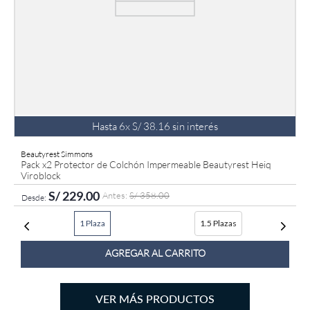
Hasta
6
x
S/
38
.
16
sin interés
Beautyrest Simmons
Pack x2 Protector de Colchón Impermeable Beautyrest Heiq
Viroblock
S/
229
.
00
S/
358
.
00
1 Plaza
1.5 Plazas
AGREGAR AL CARRITO