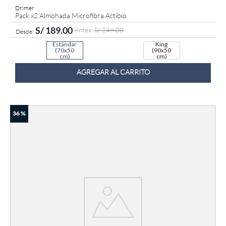
Drimer
Pack x2 Almohada Microfibra Actibio
S/
189
.
00
S/
249
.
00
Estándar
King
(70x50
(90x50
cm)
cm)
AGREGAR AL CARRITO
36 %