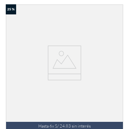
25 %
Hasta
6
x
S/
24
.
83
sin interés