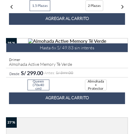
1.5 Plazas
2 Plazas
9
.
fiamma
10
.
antares
AGREGAR AL CARRITO
25 %
Hasta
6
x
S/
49
.
83
sin interés
Drimer
Almohada Active Memory Té Verde
S/
299
.
00
S/
399
.
00
Queen
Almohada
(70x40
+
cm)
Protector
AGREGAR AL CARRITO
27 %