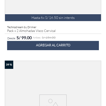
Hasta
6
x
S/
16
.
50
sin interés
Technodream by Drimer
Pack x 2 Almohadas Visco Cervical
S/
99
.
00
S/
158
.
00
AGREGAR AL CARRITO
39 %