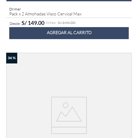
Drimer
Pack x 2 Almohadas Visco Cervical Max
S/
149
.
00
S/
198
.
00
AGREGAR AL CARRITO
36 %