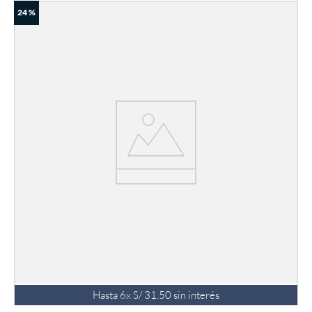
24 %
Hasta
6
x
S/
31
.
50
sin interés