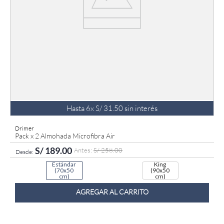
Hasta
6
x
S/
31
.
50
sin interés
Drimer
Pack x 2 Almohada Microfibra Air
S/
189
.
00
S/
258
.
00
Estándar
King
(70x50
(90x50
cm)
cm)
AGREGAR AL CARRITO