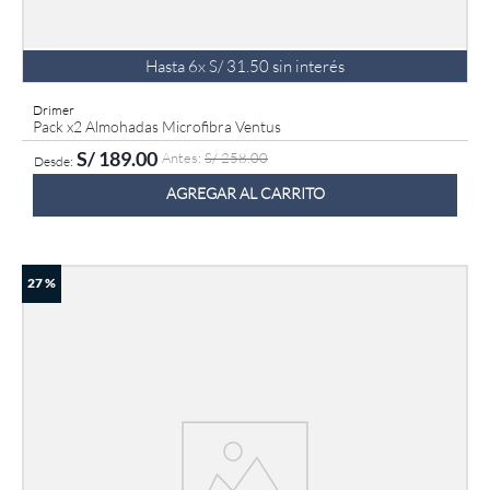
Hasta
6
x
S/
31
.
50
sin interés
Drimer
Pack x2 Almohadas Microfibra Ventus
S/
189
.
00
S/
258
.
00
AGREGAR AL CARRITO
27 %