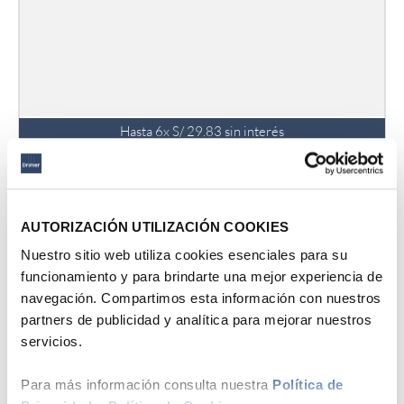
Hasta
6
x
S/
29
.
83
sin interés
Drimer
Pack x2 Protector de Colchón Impermeable
S/
179
.
00
S/
278
.
00
AUTORIZACIÓN UTILIZACIÓN COOKIES
1 Plaza
1.5 Plazas
Nuestro sitio web utiliza cookies esenciales para su
funcionamiento y para brindarte una mejor experiencia de
AGREGAR AL CARRITO
navegación. Compartimos esta información con nuestros
partners de publicidad y analítica para mejorar nuestros
servicios.
37 %
Para más información consulta nuestra
Política de