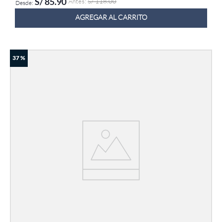
S/
85
.
90
S/
118
.
00
AGREGAR AL CARRITO
37 %