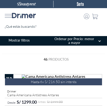
¿Qué estás buscando?
TÉRMINOS MÁS BUSCADOS
Ordenar por
Precio: menor
a mayor
1
.
almohada
2
.
colchones drimer
46
PRODUCTOS
3
.
ventus
4
.
cromopedic
35 %
5
.
tarima
Hasta
6
x
S/
216
.
50
sin interés
6
.
cabecera
Drimer
Cama Americana Antistress Antares
7
.
protector
S/
1299
.
00
S/
1999
.
00
8
.
actibio