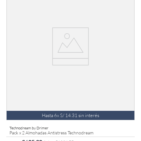
Hasta
6
x
S/
14
.
31
sin interés
Technodream by Drimer
Pack x 2 Almohadas Antistress Technodream