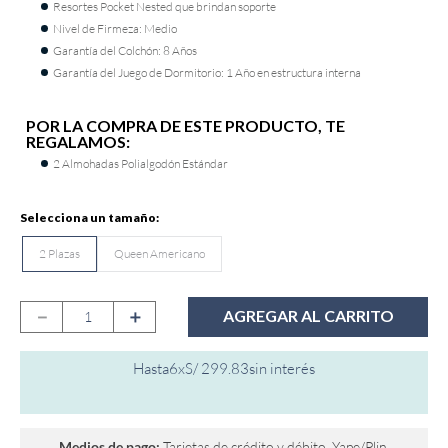
Resortes Pocket Nested que brindan soporte
9
.
fiamma
Nivel de Firmeza: Medio
Garantía del Colchón: 8 Años
10
.
antares
Garantía del Juego de Dormitorio: 1 Año en estructura interna
POR LA COMPRA DE ESTE PRODUCTO, TE
REGALAMOS:
2 Almohadas Polialgodón Estándar
2 Plazas
Queen Americano
－
＋
AGREGAR AL CARRITO
Hasta
6
x
S/
299
.
83
sin interés
Medios de pago:
Tarjetas de crédito y débito, Yape/Plin,