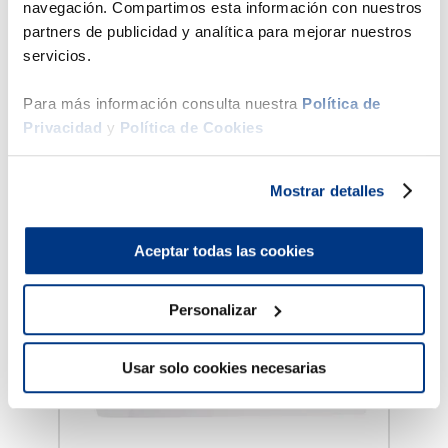
navegación. Compartimos esta información con nuestros
Ficha técnica
partners de publicidad y analítica para mejorar nuestros
servicios.
Para más información consulta nuestra
Política de
Productos Sugeridos
Privacidad
y
Política de Cookies
50 %
45 %
Mostrar detalles
Drimer
t
Cama Pr
Aceptar todas las cookies
1.5
g
Personalizar
cano
Usar solo cookies necesarias