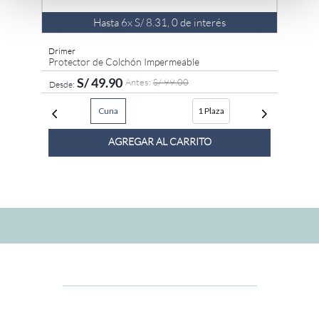
Hasta
6
x
S/
8
.
31
,
0
de interés
Drimer
Protector de Colchón Impermeable
S/
49
.
90
S/
99
.
00
Cuna
1 Plaza
AGREGAR AL CARRITO