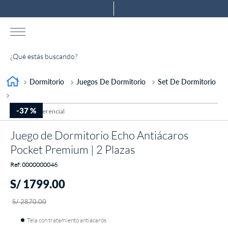
¿Qué estás buscando?
TÉRMINOS MÁS BUSCADOS
Dormitorio
Juegos De Dormitorio
Set De Dormitorio
1
.
almohada
-
37 %
2
.
colchones drimer
Juego de Dormitorio Echo Antiácaros
3
.
ventus
Pocket Premium | 2 Plazas
4
.
cromopedic
:
0000000046
5
.
tarima
S/
1799
.
00
6
.
cabecera
S/
2870
.
00
7
.
protector
Tela con tratamiento antiácaros
8
.
actibio