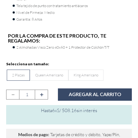
Tela tejido de punto con tratamiento antiácaros
9
.
fiamma
Nivel de Firmeza: Medio
10
.
antares
Garantía: 8 Años
POR LA COMPRA DE ESTE PRODUCTO, TE
REGALAMOS:
2 Almohadas Visco Zero 40x60 + 1 Protector de Colchón T/T
2 Plazas
Queen Americano
King Americano
－
＋
AGREGAR AL CARRITO
Hasta
6
x
S/
508
.
16
sin interés
Medios de pago:
Tarjetas de crédito y débito, Yape/Plin,