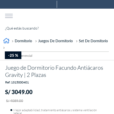
¿Qué estás buscando?
TÉRMINOS MÁS BUSCADOS
Dormitorio
Juegos De Dormitorio
Set De Dormitorio
1
.
almohada
-
25 %
2
.
colchones drimer
Juego de Dormitorio Facundo Antiácaros
3
.
ventus
Gravity | 2 Plazas
4
.
tarima
:
1315000401
5
.
cromopedic
S/
3049
.
00
6
.
cabecera
S/
4089
.
00
7
.
protector
Mejor adaptabilidad, tratamiento antiácaros y sistema ventilación
8
.
actibio
lateral