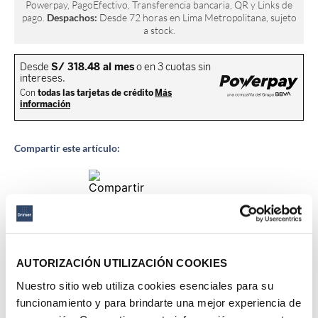
Powerpay, PagoEfectivo, Transferencia bancaria, QR y Links de
pago.
Despachos:
Desde 72 horas en Lima Metropolitana, sujeto
a stock.
Compartir este artículo:
Descripción del producto
AUTORIZACIÓN UTILIZACIÓN COOKIES
Nuestro sitio web utiliza cookies esenciales para su
Estructura del cochón
funcionamiento y para brindarte una mejor experiencia de