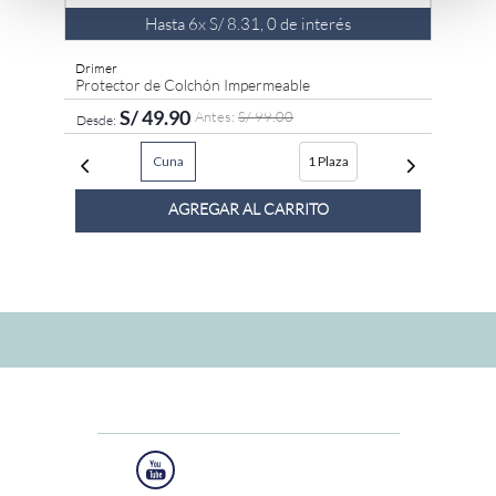
Hasta
6
x
S/
8
.
31
,
0
de interés
Drimer
Protector de Colchón Impermeable
S/
49
.
90
S/
99
.
00
Cuna
1 Plaza
AGREGAR AL CARRITO