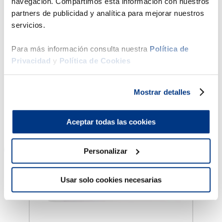
navegación. Compartimos esta información con nuestros
Ficha técnica
partners de publicidad y analítica para mejorar nuestros
servicios.
Productos Sugeridos
Para más información consulta nuestra
Política de
Privacidad
y
Política de Cookies
50 %
23 %
Mostrar detalles
Drimer
Cama Am
Aceptar todas las cookies
Personalizar
Usar solo cookies necesarias