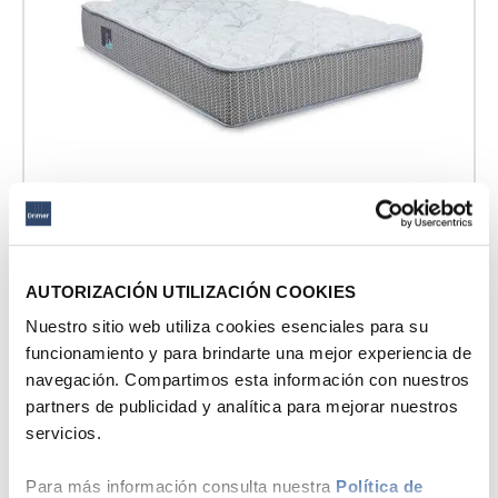
9
.
fiamma
10
.
antares
AUTORIZACIÓN UTILIZACIÓN COOKIES
Hasta
6
x
S/
99
.
83
sin interés
Nuestro sitio web utiliza cookies esenciales para su
funcionamiento y para brindarte una mejor experiencia de
Drimer
Colchón Pocket Novo
navegación. Compartimos esta información con nuestros
partners de publicidad y analítica para mejorar nuestros
S/
599
.
00
S/
999
.
00
servicios.
1.5 Plazas
2 Plazas
Para más información consulta nuestra
Política de