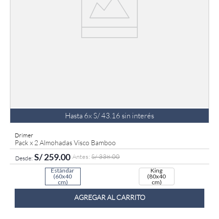
Hasta
6
x
S/
43
.
16
sin interés
Drimer
Pack x 2 Almohadas Visco Bamboo
S/
259
.
00
S/
338
.
00
Estándar
King
(60x40
(80x40
cm)
cm)
AGREGAR AL CARRITO