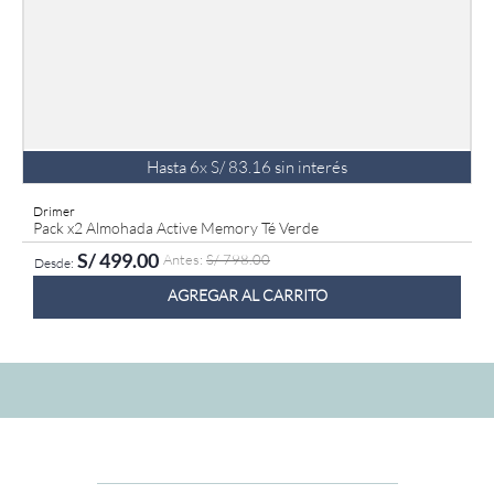
Hasta
6
x
S/
83
.
16
sin interés
Drimer
Pack x2 Almohada Active Memory Té Verde
S/
499
.
00
S/
798
.
00
AGREGAR AL CARRITO