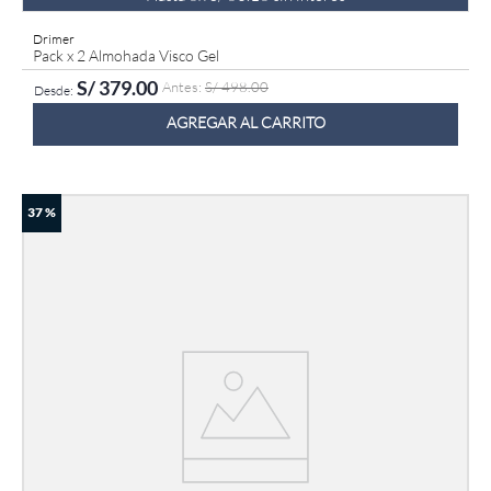
Drimer
Pack x 2 Almohada Visco Gel
S/
379
.
00
S/
498
.
00
AGREGAR AL CARRITO
37 %