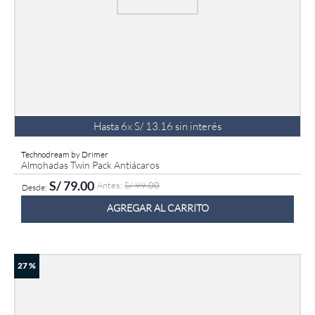
Hasta
6
x
S/
13
.
16
sin interés
Technodream by Drimer
Almohadas Twin Pack Antiácaros
S/
79
.
00
S/
99
.
00
AGREGAR AL CARRITO
27 %