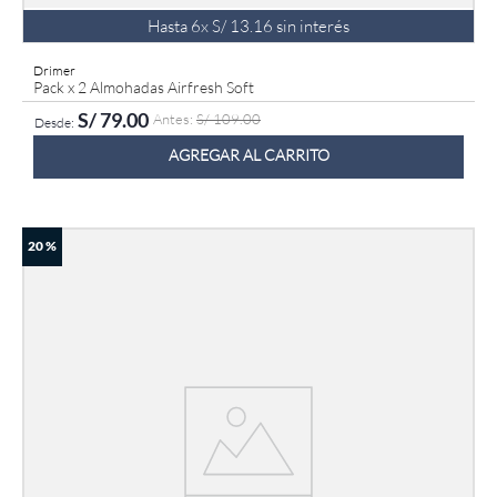
Hasta
6
x
S/
13
.
16
sin interés
Drimer
Pack x 2 Almohadas Airfresh Soft
S/
79
.
00
S/
109
.
00
AGREGAR AL CARRITO
20 %