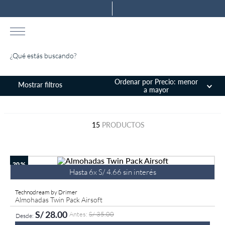
¿Qué estás buscando?
TÉRMINOS MÁS BUSCADOS
Ordenar por
Precio: menor
a mayor
1
.
almohada
2
.
colchones drimer
15
PRODUCTOS
3
.
ventus
4
.
tarima
20 %
5
.
cromopedic
Hasta
6
x
S/
4
.
66
sin interés
6
.
cabecera
Technodream by Drimer
Almohadas Twin Pack Airsoft
7
.
protector
S/
28
.
00
S/
35
.
00
8
.
actibio