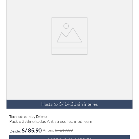
Hasta
6
x
S/
14
.
31
sin interés
Technodream by Drimer
Pack x 2 Almohadas Antistress Technodream
S/
85
.
90
S/
118
.
00