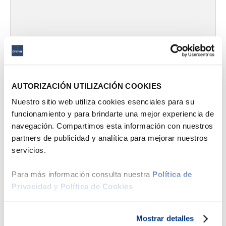
AUTORIZACIÓN UTILIZACIÓN COOKIES
Nuestro sitio web utiliza cookies esenciales para su
funcionamiento y para brindarte una mejor experiencia de
navegación. Compartimos esta información con nuestros
partners de publicidad y analítica para mejorar nuestros
servicios.
Para más información consulta nuestra
Política de
Hasta
6
x
S/
31
.
50
sin interés
Privacidad
y
Política de Cookies
Drimer
Pack x2 Almohadas Microfibra Ventus
Mostrar detalles
S/
189
.
00
S/
258
.
00