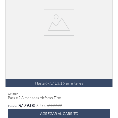
Hasta
6
x
S/
13
.
16
sin interés
Drimer
Pack x 2 Almohadas Airfresh Firm
S/
79
.
00
S/
109
.
00
AGREGAR AL CARRITO