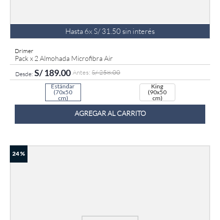
Hasta
6
x
S/
31
.
50
sin interés
Drimer
Pack x 2 Almohada Microfibra Air
S/
189
.
00
S/
258
.
00
Estándar
King
(70x50
(90x50
cm)
cm)
AGREGAR AL CARRITO
24 %