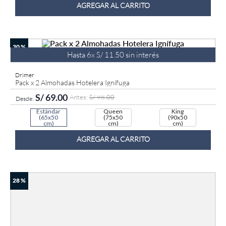
AGREGAR AL CARRITO
9
.
fiamma
10
.
antares
30 %
Hasta
6
x
S/
11
.
50
sin interés
Drimer
Pack x 2 Almohadas Hotelera Ignífuga
S/
69
.
00
S/
98
.
00
Estándar
Queen
King
(65x50
(75x50
(90x50
cm)
cm)
cm)
AGREGAR AL CARRITO
28 %