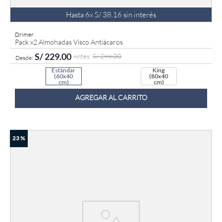
Hasta
6
x
S/
38
.
16
sin interés
Drimer
Pack x2 Almohadas Visco Antiácaros
S/
229
.
00
S/
298
.
00
Estándar
King
(60x40
(80x40
cm)
cm)
AGREGAR AL CARRITO
23 %