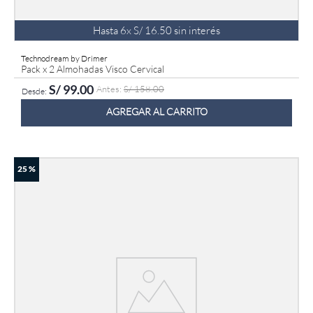
Hasta
6
x
S/
16
.
50
sin interés
Technodream by Drimer
Pack x 2 Almohadas Visco Cervical
S/
99
.
00
S/
158
.
00
AGREGAR AL CARRITO
25 %