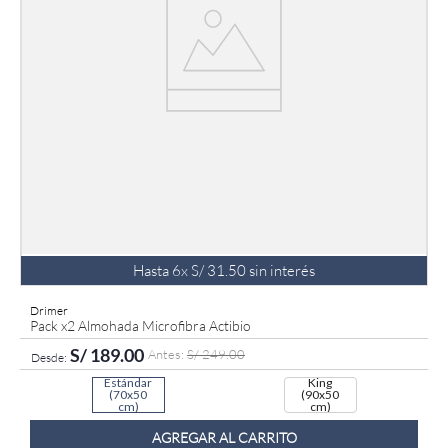
Hasta
6
x
S/
31
.
50
sin interés
Drimer
Pack x2 Almohada Microfibra Actibio
S/
189
.
00
S/
249
.
00
Estándar
King
(70x50
(90x50
cm)
cm)
AGREGAR AL CARRITO