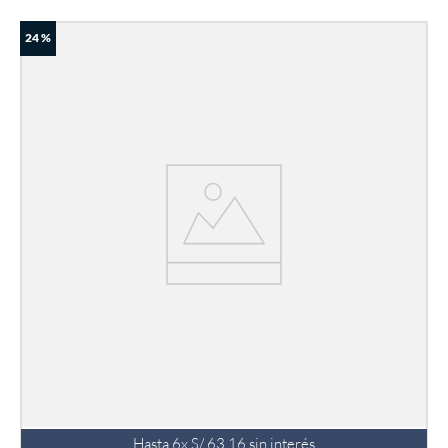
24 %
Hasta
6
x
S/
63
.
16
sin interés