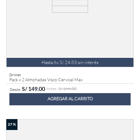
Hasta
6
x
S/
24
.
83
sin interés
Drimer
Pack x 2 Almohadas Visco Cervical Max
S/
149
.
00
S/
198
.
00
AGREGAR AL CARRITO
27 %