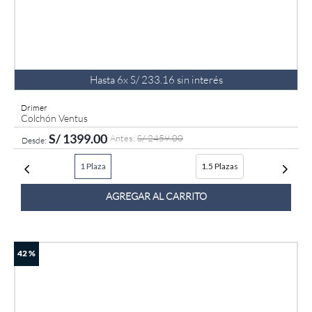
Hasta
6
x
S/
233
.
16
sin interés
Drimer
Colchón Ventus
S/
1399
.
00
S/
2459
.
00
1 Plaza
1.5 Plazas
AGREGAR AL CARRITO
42 %