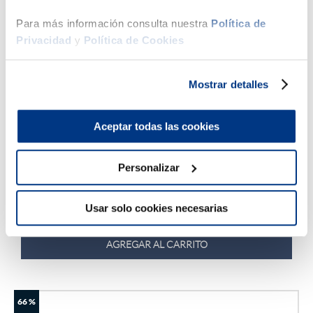
Para más información consulta nuestra
Política de
Privacidad
y
Política de Cookies
Mostrar detalles
Aceptar todas las cookies
Hasta
6
x
S/
299
.
83
sin interés
Drimer
Cama Gold Pure Fresh
Personalizar
S/
1799
.
00
S/
2899
.
00
Usar solo cookies necesarias
1.5 Plazas
2 Plazas
AGREGAR AL CARRITO
66 %