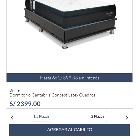
Hasta
6
x
S/
399
.
83
sin interés
Drimer
Dormitorio Cantabria Concept Látex Cuadros
S/
2399
.
00
1.5 Plazas
2 Plazas
AGREGAR AL CARRITO