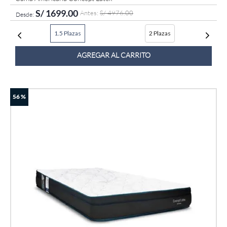
S/
1699
.
00
S/
4976
.
00
1.5 Plazas
2 Plazas
AGREGAR AL CARRITO
56 %