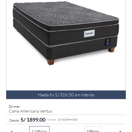
Hasta
6
x
S/
316
.
50
sin interés
Drimer
Cama Americana Ventus
S/
1899
.
00
S/
3259
.
00
1.5 Plazas
2 Plazas