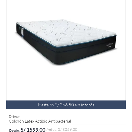
Hasta
6
x
S/
266
.
50
sin interés
Drimer
Colchón Látex Actibio Antibacterial
S/
1599
.
00
S/
3059
.
00