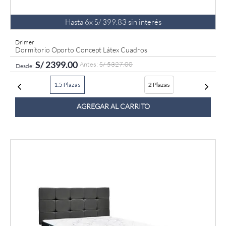
Hasta
6
x
S/
399
.
83
sin interés
Drimer
Dormitorio Oporto Concept Látex Cuadros
S/
2399
.
00
S/
5327
.
00
1.5 Plazas
2 Plazas
AGREGAR AL CARRITO