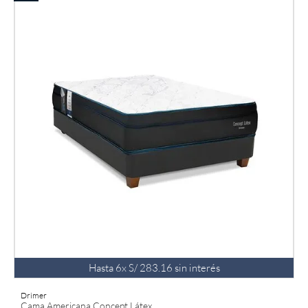
Hasta
6
x
S/
283
.
16
sin interés
Drimer
Cama Americana Concept Látex