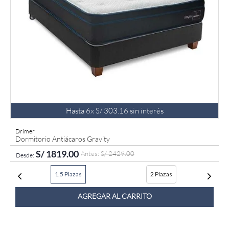
Hasta
6
x
S/
303
.
16
sin interés
Drimer
Dormitorio Antiácaros Gravity
S/
1819
.
00
S/
2429
.
00
1.5 Plazas
2 Plazas
AGREGAR AL CARRITO