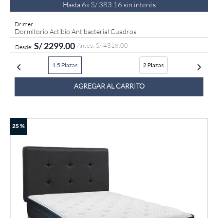
Hasta
6
x
S/
383
.
16
sin interés
Drimer
Dormitorio Actibio Antibacterial Cuadros
S/
2299
.
00
S/
4318
.
00
1.5 Plazas
2 Plazas
AGREGAR AL CARRITO
25 %