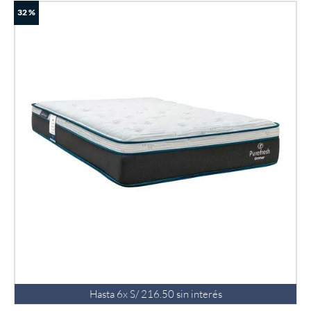
32 %
Hasta
6
x
S/
216
.
50
sin interés