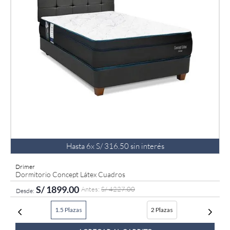
9
.
fiamma
10
.
antares
Hasta
6
x
S/
316
.
50
sin interés
Drimer
Dormitorio Concept Látex Cuadros
S/
1899
.
00
S/
4227
.
00
1.5 Plazas
2 Plazas