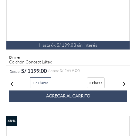
Hasta
6
x
S/
199
.
83
sin interés
Drimer
Colchón Concept Látex
S/
1199
.
00
S/
2699
.
00
1.5 Plazas
2 Plazas
AGREGAR AL CARRITO
48 %