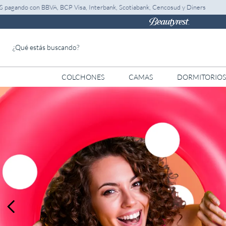
do con BBVA, BCP Visa, Interbank, Scotiabank, Cencosud y Diners
¿Qué estás buscando?
COLCHONES
CAMAS
DORMITORIOS
TÉRMINOS MÁS BUSCADOS
1
.
almohada
2
.
colchones drimer
3
.
ventus
4
.
tarima
5
.
cromopedic
6
.
cabecera
7
.
protector
8
.
actibio