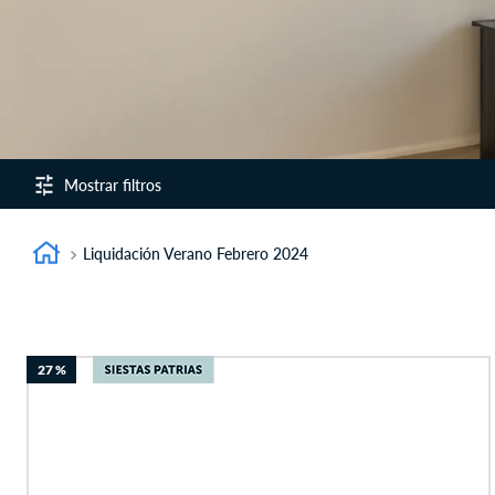
9
.
fiamma
10
.
antares
Liquidación Verano Febrero 2024
27 %