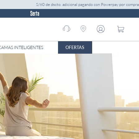
S/80 de dscto. adicional pagando con Powerpay por compras mayor
Call
center
01 -
7052299
OFERTAS
CAMAS INTELIGENTES