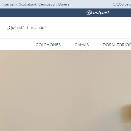
, Scotiabank, Cencosud y Diners
S/100 de dscto. ad
¿Qué estás buscando?
COLCHONES
CAMAS
DORMITORIOS
TÉRMINOS MÁS BUSCADOS
1
.
almohada
2
.
colchones drimer
3
.
ventus
4
.
cromopedic
5
.
tarima
6
.
cabecera
7
.
protector
8
.
actibio