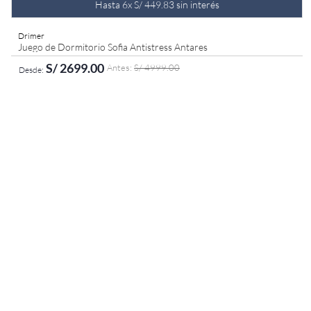
Hasta
6
x
S/
449
.
83
sin interés
Drimer
Juego de Dormitorio Sofia Antistress Antares
S/
2699
.
00
S/
4999
.
00
AGREGAR AL CARRITO
Queen
King
2 Plazas
Americano
Americano